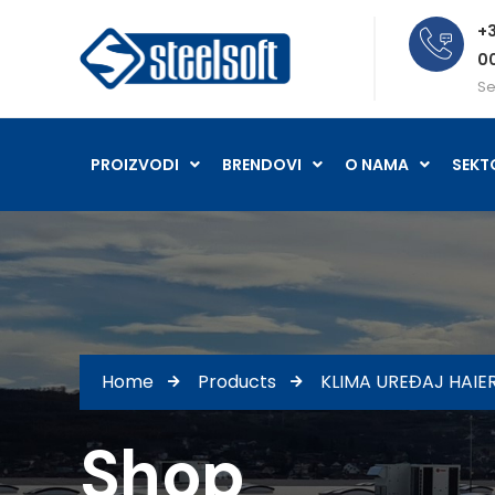
+3
0
Se
PROIZVODI
BRENDOVI
O NAMA
SEKT
Home
Products
KLIMA UREĐAJ HAIE
Shop