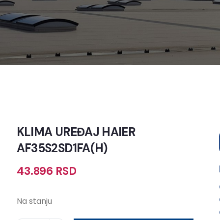
KLIMA UREĐAJ HAIER
AF35S2SD1FA(H)
43.896
RSD
Na stanju