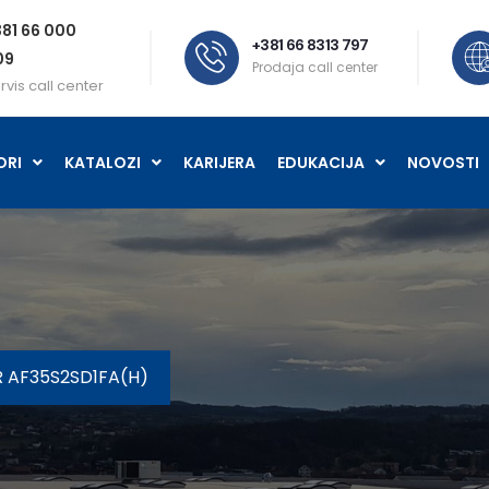
81 66 000
+381 66 8313 797
09
Prodaja call center
rvis call center
ORI
KATALOZI
KARIJERA
EDUKACIJA
NOVOSTI
R AF35S2SD1FA(H)