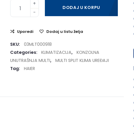
DODAJ U KORPU
Uporedi
Dodaj u listu želja
SKU:
03MLT000918
Categories:
KLIMATIZACIJA
,
KONZOLNA
UNUTRAŠNJA MULTI
,
MULTI SPLIT KLIMA UREĐAJI
Tag:
HAIER