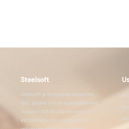
Steelsoft
U
Steelsoft je kompanija osnovana
Pro
1993. godine koja je specijalizovana
kon
za uvoz i distribuciju opreme za
Ser
klimatizaciju, kao i za pružanje
usluga ugradnje, servisiranja i