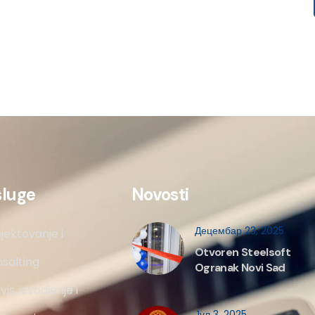
sluge
Novosti
Децембар 23, 2025
jektovanje i
Otvoren Steelsoft
salting
Ogranak Novi Sad
vis, izvodjenje i
Јул 3, 2025