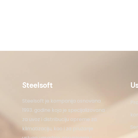
Steelsoft
U
Steelsoft je kompanija osnovana
Pro
1993. godine koja je specijalizovana
kon
za uvoz i distribuciju opreme za
Ser
klimatizaciju, kao i za pružanje
usluga ugradnje, servisiranja i