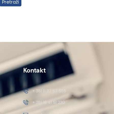
Pretraži
Kontakt
+ 381 11 37 57 555
+ 381 18 41 51 230