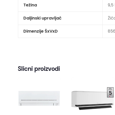
Težina
9,5
Daljinski upravljač
Žič
Dimenzije ŠxVxD
856
Slicni proizvodi