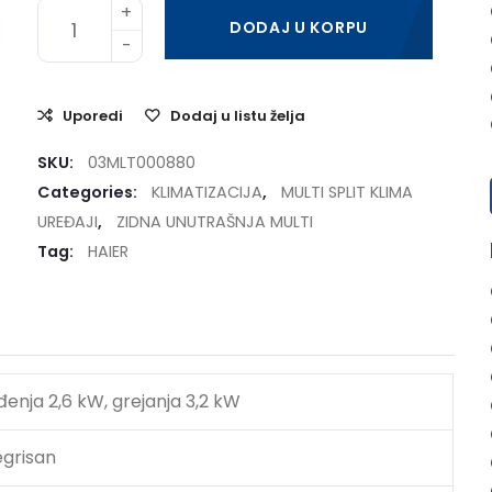
DODAJ U KORPU
Uporedi
Dodaj u listu želja
SKU:
03MLT000880
Categories:
KLIMATIZACIJA
,
MULTI SPLIT KLIMA
UREĐAJI
,
ZIDNA UNUTRAŠNJA MULTI
Tag:
HAIER
đenja 2,6 kW, grejanja 3,2 kW
egrisan