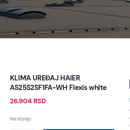
KLIMA UREĐAJ HAIER
AS25S2SF1FA-WH Flexis white
26.904
RSD
Na stanju