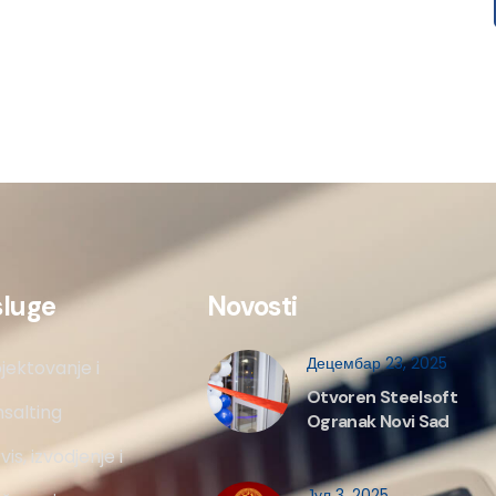
sluge
Novosti
Децембар 23, 2025
jektovanje i
Otvoren Steelsoft
salting
Ogranak Novi Sad
vis, izvodjenje i
Јул 3, 2025