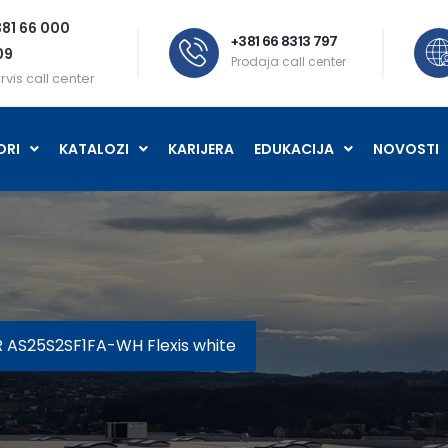
81 66 000
+381 66 8313 797
09
Prodaja call center
rvis call center
ORI
KATALOZI
KARIJERA
EDUKACIJA
NOVOSTI
 AS25S2SF1FA-WH Flexis white