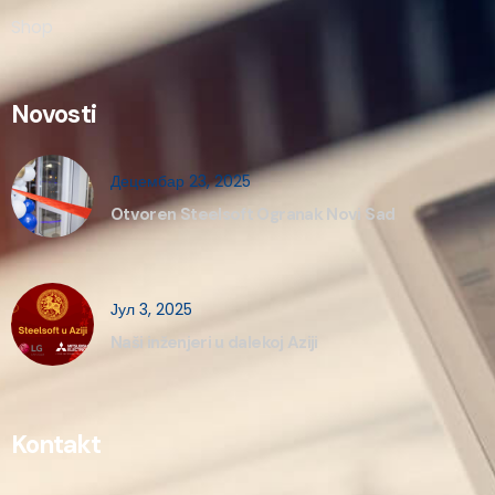
Shop
Novosti
Децембар 23, 2025
Otvoren Steelsoft Ogranak Novi Sad
Јул 3, 2025
Naši inženjeri u dalekoj Aziji
Kontakt