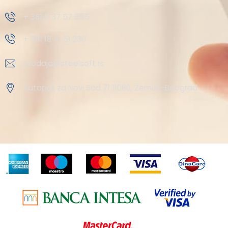
+ 381 11 37 57 555
+ 381 18 41 51 230
prodaja@steelsoft.rs
Autoput za Novi Sad 71 11080, Zemun-Beograd