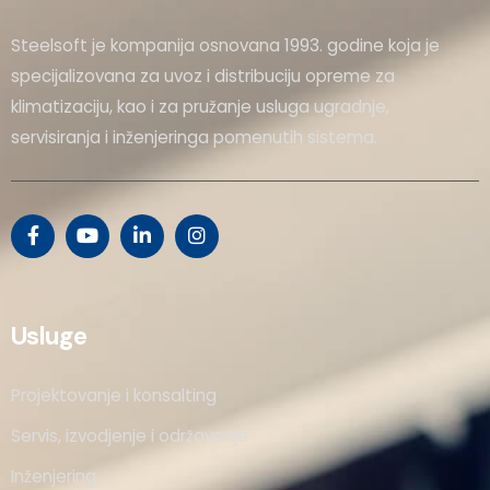
Steelsoft je kompanija osnovana 1993. godine koja je
specijalizovana za uvoz i distribuciju opreme za
klimatizaciju, kao i za pružanje usluga ugradnje,
servisiranja i inženjeringa pomenutih sistema.
Usluge
Projektovanje i konsalting
Servis, izvodjenje i održavanje
Inženjering