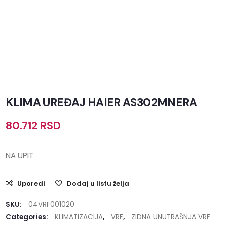
KLIMA UREĐAJ HAIER AS302MNERA
80.712
RSD
NA UPIT
Uporedi
Dodaj u listu želja
SKU:
04VRF001020
Categories:
KLIMATIZACIJA
,
VRF
,
ZIDNA UNUTRAŠNJA VRF