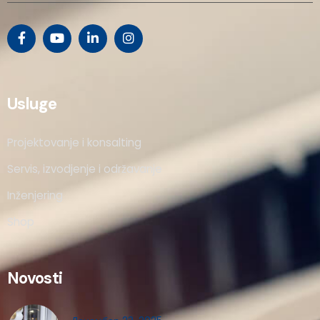
Usluge
Projektovanje i konsalting
Servis, izvodjenje i održavanje
Inženjering
Shop
Novosti