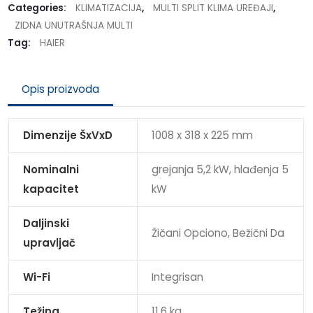
Categories:
KLIMATIZACIJA
,
MULTI SPLIT KLIMA UREĐAJI
,
ZIDNA UNUTRAŠNJA MULTI
Tag:
HAIER
Opis proizvoda
Dimenzije ŠxVxD
1008 x 318 x 225 mm
Nominalni
grejanja 5,2 kW, hlađenja 5
kapacitet
kW
Daljinski
Žičani Opciono, Bežični Da
upravljač
Wi-Fi
Integrisan
Težina
11,6 kg