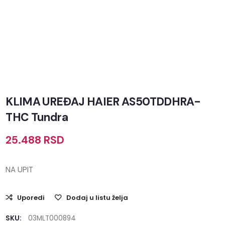
KLIMA UREĐAJ HAIER AS50TDDHRA-
THC Tundra
25.488
RSD
NA UPIT
Uporedi
Dodaj u listu želja
SKU:
03MLT000894