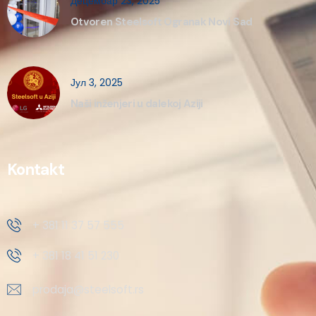
Децембар 23, 2025
Otvoren Steelsoft Ogranak Novi Sad
Јул 3, 2025
Naši inženjeri u dalekoj Aziji
Kontakt
+ 381 11 37 57 555
+ 381 18 41 51 230
prodaja@steelsoft.rs