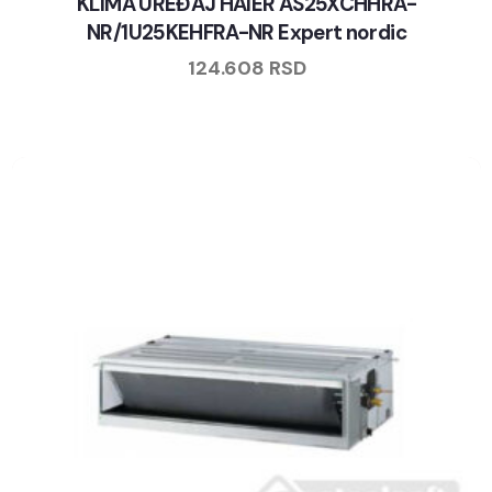
KLIMA UREĐAJ HAIER AS25XCHHRA-
NR/1U25KEHFRA-NR Expert nordic
124.608
RSD