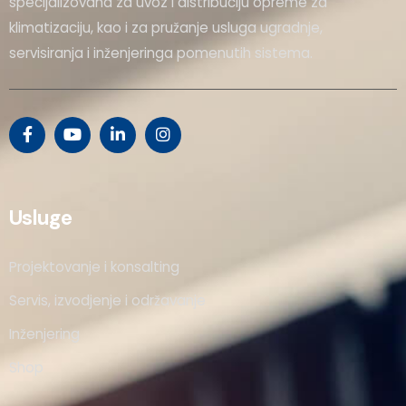
specijalizovana za uvoz i distribuciju opreme za
klimatizaciju, kao i za pružanje usluga ugradnje,
servisiranja i inženjeringa pomenutih sistema.
Usluge
Projektovanje i konsalting
Servis, izvodjenje i održavanje
Inženjering
Shop