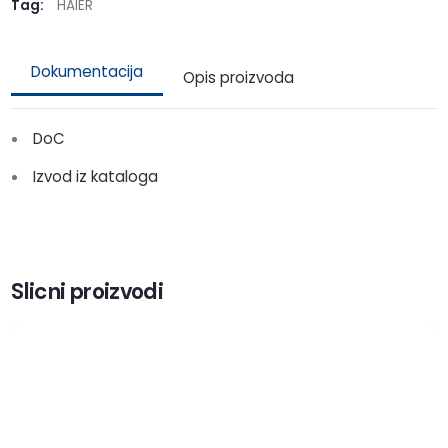
Tag:
HAIER
Dokumentacija
Opis proizvoda
DoC
Izvod iz kataloga
Slicni proizvodi