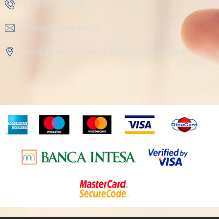
+ 381 18 41 51 230
prodaja@steelsoft.rs
Autoput za Novi Sad 71 11080, Zemun-Beograd