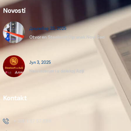
Novosti
Децембар 23, 2025
Otvoren Steelsoft Ogranak Novi Sad
Јул 3, 2025
Naši inženjeri u dalekoj Aziji
Kontakt
+ 381 11 37 57 555