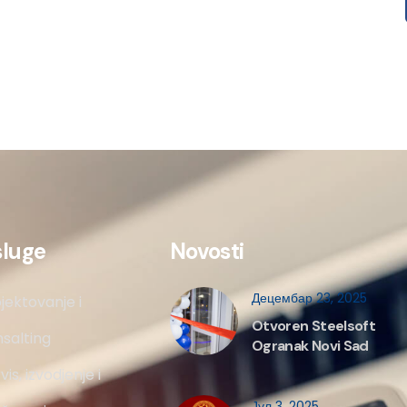
sluge
Novosti
Децембар 23, 2025
jektovanje i
Otvoren Steelsoft
salting
Ogranak Novi Sad
vis, izvodjenje i
Јул 3, 2025