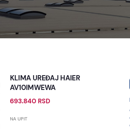
KLIMA UREĐAJ HAIER
AV10IMWEWA
693.840
RSD
NA UPIT