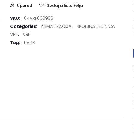
Uporedi
Dodaj u listu želja
SKU:
04VRF000966
Categories:
KLIMATIZACIJA
,
SPOLJNA JEDINICA
VRF
,
VRF
Tag:
HAIER