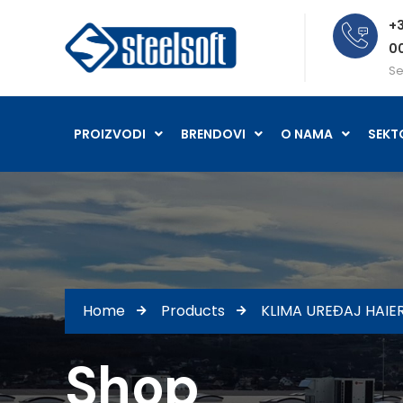
+3
0
Se
PROIZVODI
BRENDOVI
O NAMA
SEKT
Home
Products
KLIMA UREĐAJ HAI
Shop