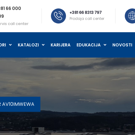
81 66 000
+381 66 8313 797
09
Prodaja call center
rvis call center
ORI
KATALOZI
KARIJERA
EDUKACIJA
NOVOSTI
ER AV10IMWEWA