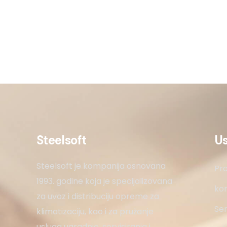
Steelsoft
U
Steelsoft je kompanija osnovana
Pro
1993. godine koja je specijalizovana
kon
za uvoz i distribuciju opreme za
Ser
klimatizaciju, kao i za pružanje
usluga ugradnje, servisiranja i