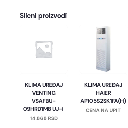
Slicni proizvodi
KLIMA UREĐAJ
KLIMA UREĐAJ
VENTING
HAIER
VSAFBU-
AP105S2SK1FA(H)
09HRD1M8 UJ-i
CENA NA UPIT
14.868
RSD