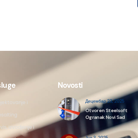
sluge
Novosti
Децембар 23, 2025
jektovanje i
Otvoren Steelsoft
salting
Ogranak Novi Sad
vis, izvodjenje i
Јул 3, 2025