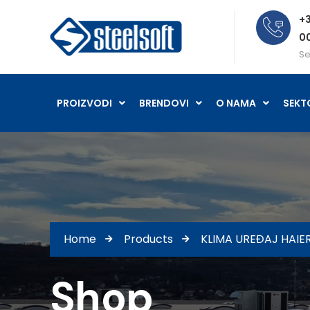
+3
0
Se
PROIZVODI
BRENDOVI
O NAMA
SEKT
Home
Products
KLIMA UREĐAJ HAIE
Shop