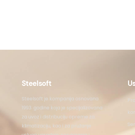
Steelsoft
U
Steelsoft je kompanija osnovana
Pro
1993. godine koja je specijalizovana
kon
za uvoz i distribuciju opreme za
Ser
klimatizaciju, kao i za pružanje
usluga ugradnje, servisiranja i