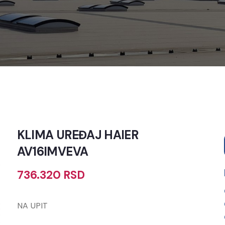
KLIMA UREĐAJ HAIER
AV16IMVEVA
736.320
RSD
NA UPIT