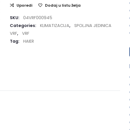
Uporedi
Dodaj u listu želja
SKU:
04VRF000945
Categories:
KLIMATIZACIJA
,
SPOLJNA JEDINICA
VRF
,
VRF
Tag:
HAIER