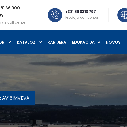
81 66 000
+381 66 8313 797
09
Prodaja call center
rvis call center
ORI
KATALOZI
KARIJERA
EDUKACIJA
NOVOSTI
R AV16IMVEVA