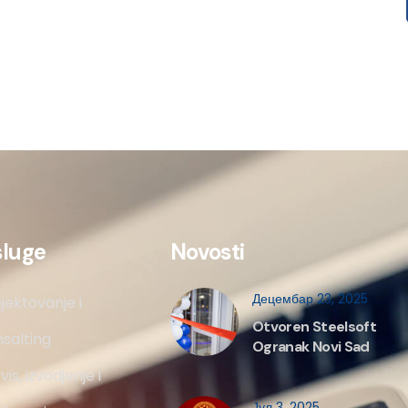
sluge
Novosti
Децембар 23, 2025
jektovanje i
Otvoren Steelsoft
salting
Ogranak Novi Sad
vis, izvodjenje i
Јул 3, 2025