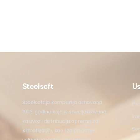
Steelsoft
U
Steelsoft je kompanija osnovana
Pro
1993. godine koja je specijalizovana
kon
za uvoz i distribuciju opreme za
Ser
klimatizaciju, kao i za pružanje
usluga ugradnje, servisiranja i