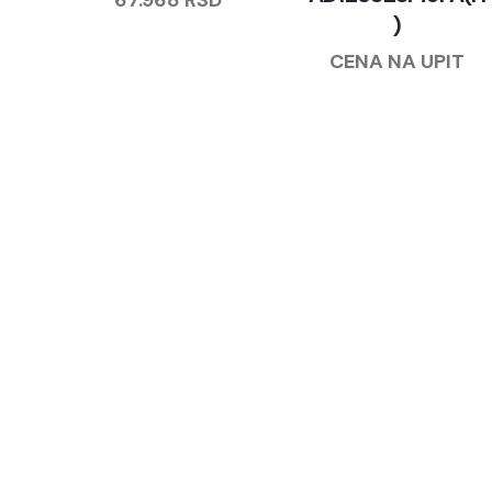
67.968
RSD
)
CENA NA UPIT