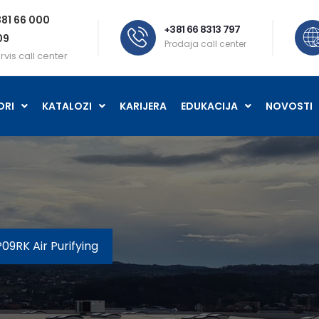
81 66 000
+381 66 8313 797
09
Prodaja call center
rvis call center
ORI
KATALOZI
KARIJERA
EDUKACIJA
NOVOSTI
9RK Air Purifying