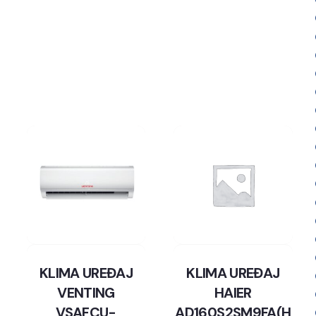
KLIMA UREĐAJ
KLIMA UREĐAJ
VENTING
HAIER
VSAFCU-
AD160S2SM9FA(H