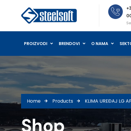
+3
0
Se
PROIZVODI
BRENDOVI
O NAMA
SEKT
Home
Products
KLIMA UREĐAJ LG AP0
Shop