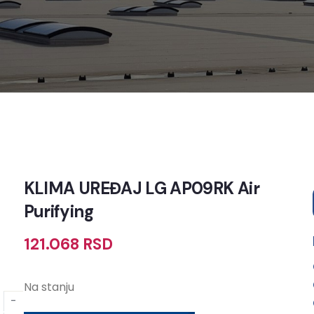
KLIMA UREĐAJ LG AP09RK Air
Purifying
121.068
RSD
Na stanju