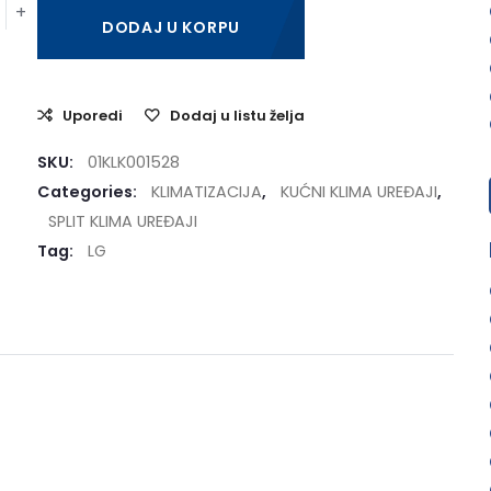
DODAJ U KORPU
Uporedi
Dodaj u listu želja
SKU:
01KLK001528
Categories:
KLIMATIZACIJA
,
KUĆNI KLIMA UREĐAJI
,
SPLIT KLIMA UREĐAJI
Tag:
LG