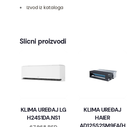
Izvod iz kataloga
Slicni proizvodi
KLIMA UREĐAJ LG
KLIMA UREĐAJ
H24S1DA.NS1
HAIER
AD125S2SM9FA(H