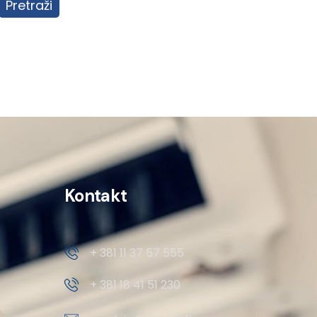
Pretraži
Kontakt
+ 381 11 37 57 555
+ 381 18 41 51 230