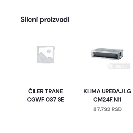
Slicni proizvodi
ČILER TRANE
KLIMA UREĐAJ LG
CGWF 037 SE
CM24F.N11
87.792
RSD