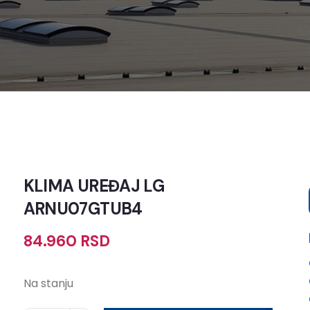
KLIMA UREĐAJ LG
ARNU07GTUB4
84.960
RSD
Na stanju