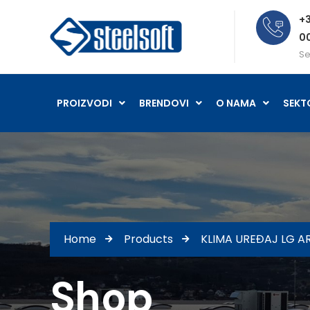
+3
0
Se
PROIZVODI
BRENDOVI
O NAMA
SEKT
Home
Products
KLIMA UREĐAJ LG 
Shop