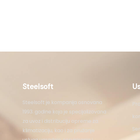
Steelsoft
U
Steelsoft je kompanija osnovana
Pro
1993. godine koja je specijalizovana
kon
za uvoz i distribuciju opreme za
Ser
klimatizaciju, kao i za pružanje
usluga ugradnje, servisiranja i