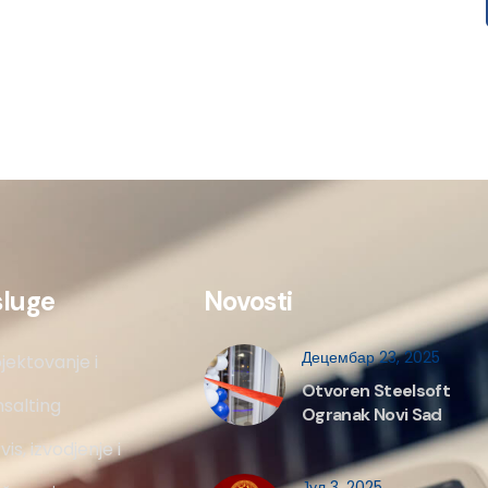
sluge
Novosti
Децембар 23, 2025
jektovanje i
Otvoren Steelsoft
salting
Ogranak Novi Sad
vis, izvodjenje i
Јул 3, 2025