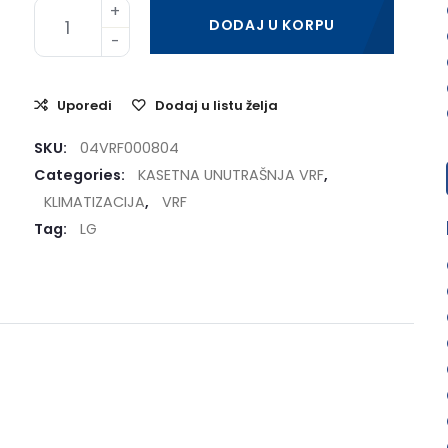
DODAJ U KORPU
Uporedi
Dodaj u listu želja
SKU:
04VRF000804
Categories:
KASETNA UNUTRAŠNJA VRF
,
KLIMATIZACIJA
,
VRF
Tag:
LG