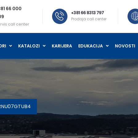
81 66 000
+381 66 8313 797
09
Prodaja call center
rvis call center
ORI
KATALOZI
KARIJERA
EDUKACIJA
NOVOSTI
ARNU07GTUB4