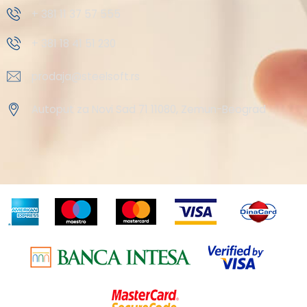
+ 381 11 37 57 555
+ 381 18 41 51 230
prodaja@steelsoft.rs
Autoput za Novi Sad 71 11080, Zemun-Beograd