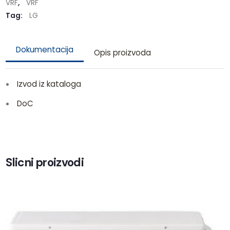
VRF
,
VRF
Tag:
LG
Dokumentacija
Opis proizvoda
Izvod iz kataloga
DoC
Slicni proizvodi