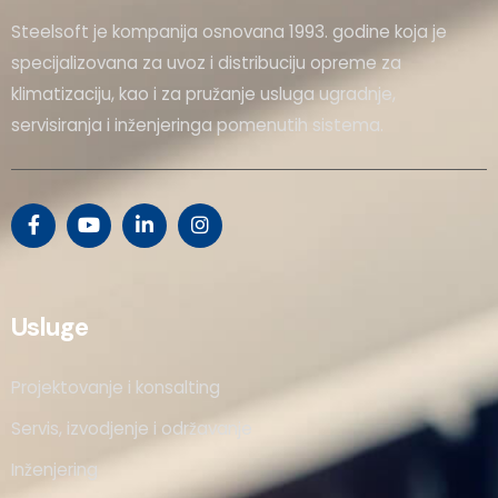
Steelsoft je kompanija osnovana 1993. godine koja je
specijalizovana za uvoz i distribuciju opreme za
klimatizaciju, kao i za pružanje usluga ugradnje,
servisiranja i inženjeringa pomenutih sistema.
Usluge
Projektovanje i konsalting
Servis, izvodjenje i održavanje
Inženjering