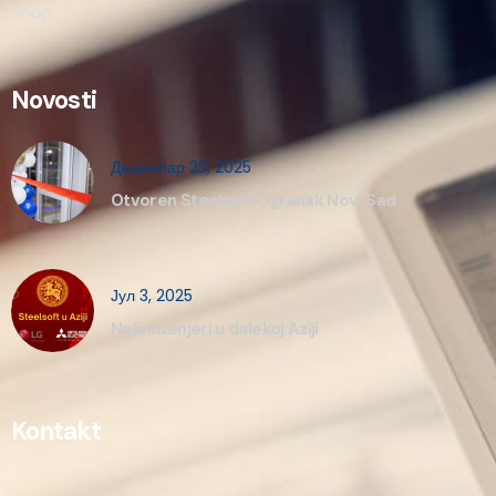
Shop
Novosti
Децембар 23, 2025
Otvoren Steelsoft Ogranak Novi Sad
Јул 3, 2025
Naši inženjeri u dalekoj Aziji
Kontakt