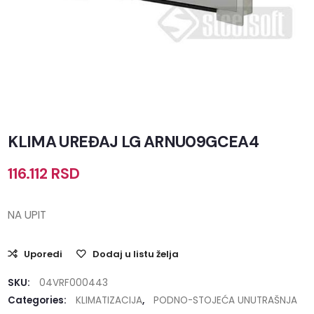
KLIMA UREĐAJ LG ARNU09GCEA4
116.112
RSD
NA UPIT
Uporedi
Dodaj u listu želja
SKU:
04VRF000443
Categories:
KLIMATIZACIJA
,
PODNO-STOJEĆA UNUTRAŠNJA