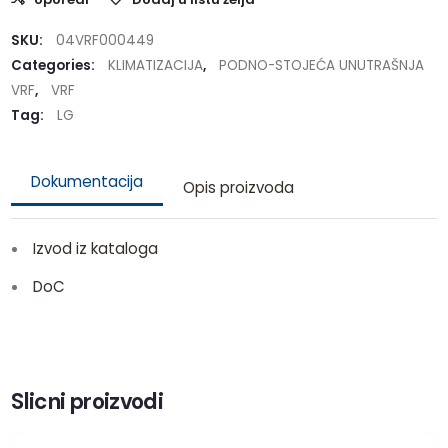
SKU:
04VRF000449
Categories:
KLIMATIZACIJA
,
PODNO-STOJEĆA UNUTRAŠNJA
VRF
,
VRF
Tag:
LG
Dokumentacija
Opis proizvoda
Izvod iz kataloga
DoC
Slicni proizvodi