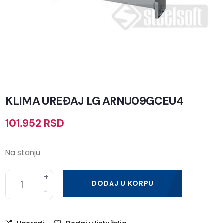
KLIMA UREĐAJ LG ARNU09GCEU4
101.952
RSD
Na stanju
DODAJ U KORPU
Uporedi
Dodaj u listu želja