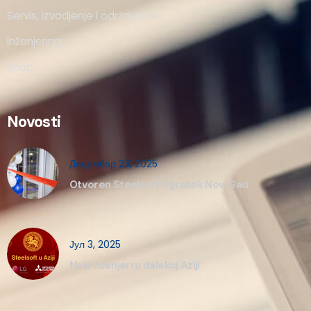
Servis, izvodjenje i održavanje
Inženjering
Shop
Novosti
Децембар 23, 2025
Otvoren Steelsoft Ogranak Novi Sad
Јул 3, 2025
Naši inženjeri u dalekoj Aziji