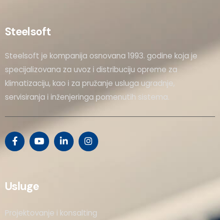
Steelsoft
Steelsoft je kompanija osnovana 1993. godine koja je
specijalizovana za uvoz i distribuciju opreme za
klimatizaciju, kao i za pružanje usluga ugradnje,
servisiranja i inženjeringa pomenutih sistema.
Usluge
Projektovanje i konsalting