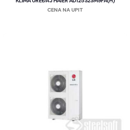
KLIMA UREĐAJ HAIER AD125S2SM9FA(H)
CENA NA UPIT