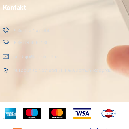
Kontakt
+ 381 11 37 57 555
+ 381 18 41 51 230
prodaja@steelsoft.rs
Autoput za Novi Sad 71 11080, Zemun-Beograd