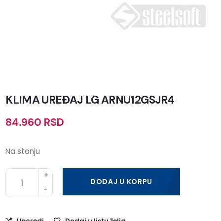
KLIMA UREĐAJ LG ARNU12GSJR4
84.960
RSD
Na stanju
DODAJ U KORPU
Uporedi
Dodaj u listu želja