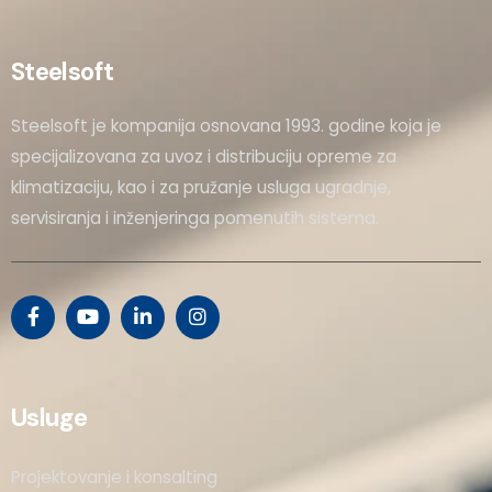
Steelsoft
Steelsoft je kompanija osnovana 1993. godine koja je
specijalizovana za uvoz i distribuciju opreme za
klimatizaciju, kao i za pružanje usluga ugradnje,
servisiranja i inženjeringa pomenutih sistema.
Usluge
Projektovanje i konsalting