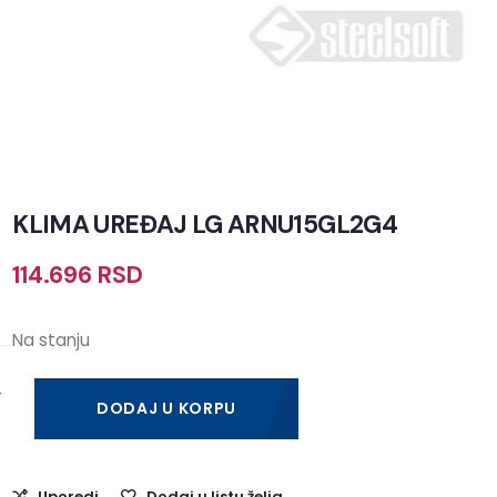
KLIMA UREĐAJ LG ARNU15GL2G4
114.696
RSD
Na stanju
DODAJ U KORPU
Uporedi
Dodaj u listu želja