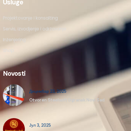
Usluge
Projektovanje i konsalting
Servis, izvodjenje i održavanje
Inženjering
Shop
Novosti
Децембар 23, 2025
Otvoren Steelsoft Ogranak Novi Sad
Јул 3, 2025