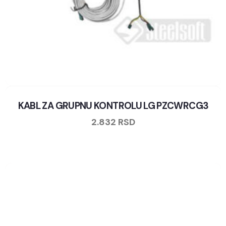
KABL ZA GRUPNU KONTROLU LG PZCWRCG3
2.832
RSD