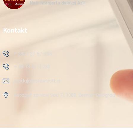
Naši inženjeri u dalekoj Aziji
Kontakt
+ 381 11 37 57 555
+ 381 18 41 51 230
prodaja@steelsoft.rs
Autoput za Novi Sad 71 11080, Zemun-Beograd