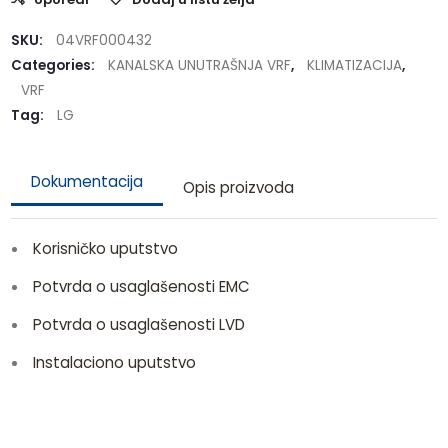
SKU:
04VRF000432
Categories:
KANALSKA UNUTRAŠNJA VRF
,
KLIMATIZACIJA
,
VRF
Tag:
LG
Dokumentacija
Opis proizvoda
Korisničko uputstvo
Potvrda o usaglašenosti EMC
Potvrda o usaglašenosti LVD
Instalaciono uputstvo