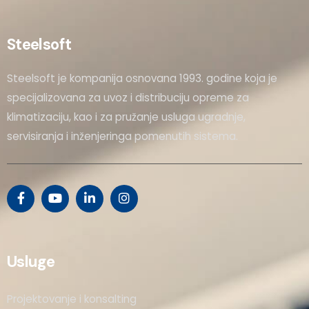
Steelsoft
Steelsoft je kompanija osnovana 1993. godine koja je
specijalizovana za uvoz i distribuciju opreme za
klimatizaciju, kao i za pružanje usluga ugradnje,
servisiranja i inženjeringa pomenutih sistema.
Usluge
Projektovanje i konsalting