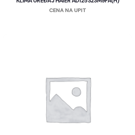
KLIMA UREĐAJ HAIER AD125S2SM9FA(H)
CENA NA UPIT