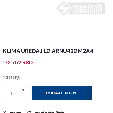
KLIMA UREĐAJ LG ARNU42GM2A4
172.752
RSD
Na stanju
DODAJ U KORPU
Uporedi
Dodaj u listu želja