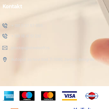
Kontakt
+ 381 11 37 57 555
+ 381 18 41 51 230
prodaja@steelsoft.rs
Autoput za Novi Sad 71 11080, Zemun-Beograd