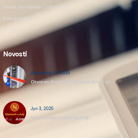
Servis, izvodjenje i održavanje
Inženjering
Shop
Novosti
Децембар 23, 2025
Otvoren Steelsoft Ogranak Novi Sad
Јул 3, 2025
Naši inženjeri u dalekoj Aziji