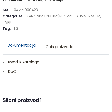
SKU:
04VRF000423
Categories:
KANALSKA UNUTRAŠNJA VRF
,
KLIMATIZACIJA
,
VRF
Tag:
LG
Dokumentacija
Opis proizvoda
Izvod iz kataloga
DoC
Slicni proizvodi