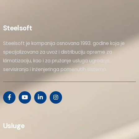
Steelsoft
Steelsoft je kompanija osnovana 1993. godine koja je
specijalizovana za uvoz i distribuciju opreme za
klimatizaciju, kao i za pružanje usluga ugradnje,
servisiranja i inženjeringa pomenutih sistema.
Usluge