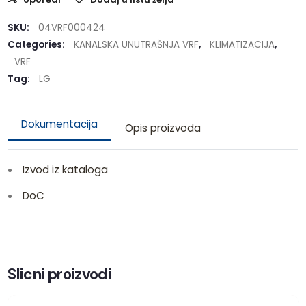
SKU:
04VRF000424
Categories:
KANALSKA UNUTRAŠNJA VRF
,
KLIMATIZACIJA
,
VRF
Tag:
LG
Dokumentacija
Opis proizvoda
Izvod iz kataloga
DoC
Slicni proizvodi