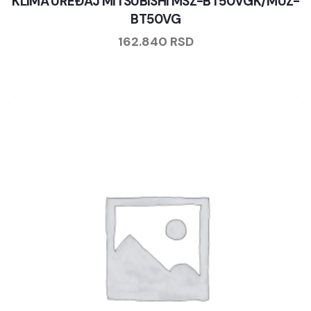
KLIMA UREĐAJ MITSUBISHI MSZ-BT50VGK/MUZ-
BT50VG
162.840
RSD