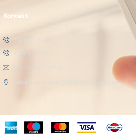
Kontakt
+ 381 11 37 57 555
+ 381 18 41 51 230
prodaja@steelsoft.rs
Autoput za Novi Sad 71 11080, Zemun-Beograd