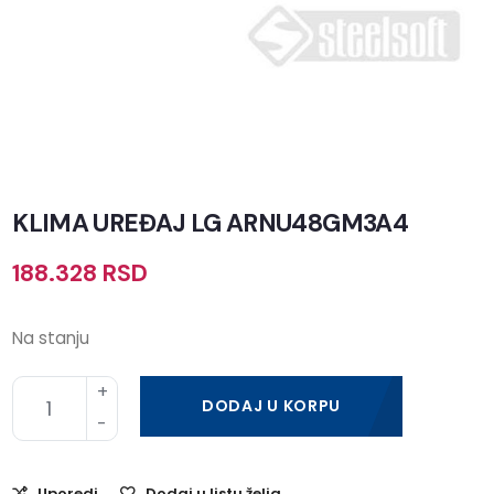
KLIMA UREĐAJ LG ARNU48GM3A4
188.328
RSD
Na stanju
DODAJ U KORPU
Uporedi
Dodaj u listu želja