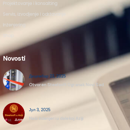
Projektovanje i konsalting
Servis, izvodjenje i održavanje
Inženjering
Shop
Novosti
Децембар 23, 2025
Otvoren Steelsoft Ogranak Novi Sad
Јул 3, 2025
Naši inženjeri u dalekoj Aziji