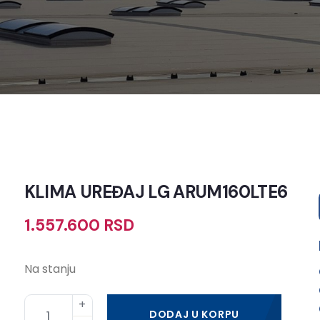
KLIMA UREĐAJ LG ARUM160LTE6
1.557.600
RSD
Na stanju
DODAJ U KORPU