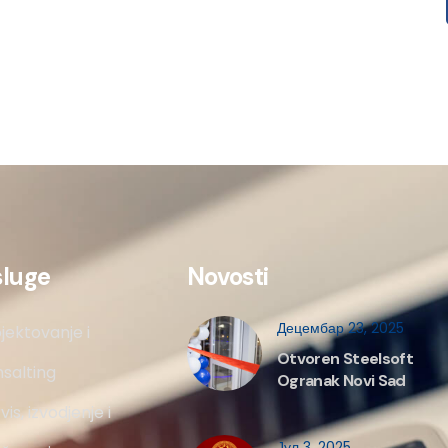
sluge
Novosti
Децембар 23, 2025
jektovanje i
Otvoren Steelsoft
salting
Ogranak Novi Sad
vis, izvodjenje i
Јул 3, 2025