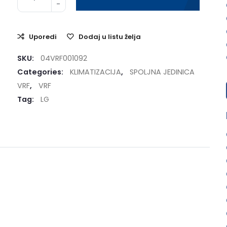
Uporedi
Dodaj u listu želja
SKU:
04VRF001092
Categories:
KLIMATIZACIJA
,
SPOLJNA JEDINICA
VRF
,
VRF
Tag:
LG