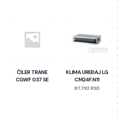
ČILER TRANE
KLIMA UREĐAJ LG
CGWF 037 SE
CM24F.N11
87.792
RSD