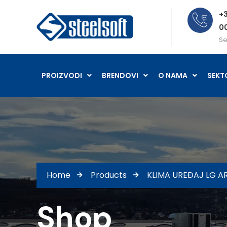
+3
0
Se
PROIZVODI
BRENDOVI
O NAMA
SEKT
Home
Products
KLIMA UREĐAJ LG A
Shop