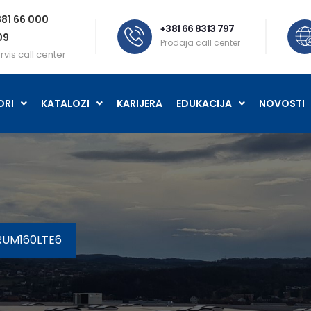
81 66 000
+381 66 8313 797
09
Prodaja call center
rvis call center
ORI
KATALOZI
KARIJERA
EDUKACIJA
NOVOSTI
RUM160LTE6