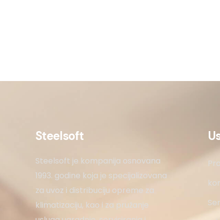
Steelsoft
U
Steelsoft je kompanija osnovana
Pro
1993. godine koja je specijalizovana
kon
za uvoz i distribuciju opreme za
Ser
klimatizaciju, kao i za pružanje
usluga ugradnje, servisiranja i