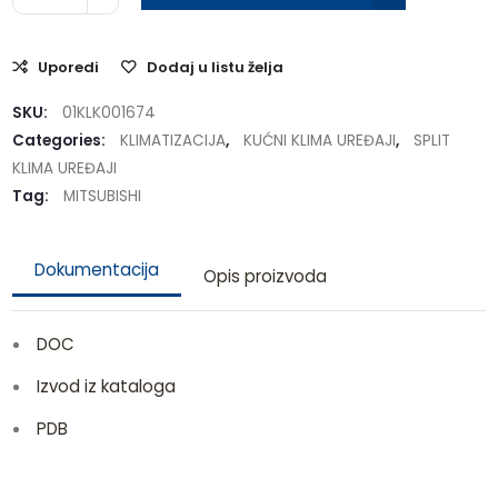
Uporedi
Dodaj u listu želja
SKU:
01KLK001674
Categories:
KLIMATIZACIJA
,
KUĆNI KLIMA UREĐAJI
,
SPLIT
KLIMA UREĐAJI
Tag:
MITSUBISHI
Dokumentacija
Opis proizvoda
DOC
Izvod iz kataloga
PDB