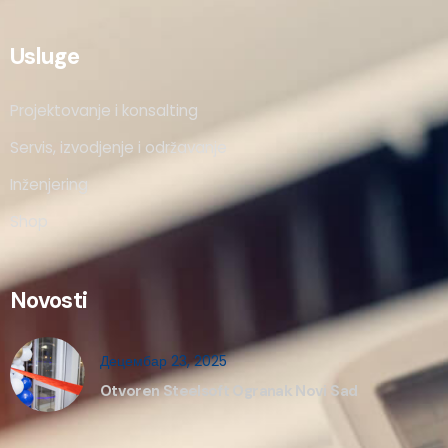
Usluge
Projektovanje i konsalting
Servis, izvodjenje i održavanje
Inženjering
Shop
Novosti
Децембар 23, 2025
Otvoren Steelsoft Ogranak Novi Sad