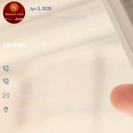
Јул 3, 2025
Naši inženjeri u dalekoj Aziji
Kontakt
+ 381 11 37 57 555
+ 381 18 41 51 230
prodaja@steelsoft.rs
Autoput za Novi Sad 71 11080, Zemun-Beograd