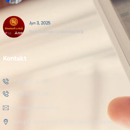
Јул 3, 2025
Naši inženjeri u dalekoj Aziji
Kontakt
+ 381 11 37 57 555
+ 381 18 41 51 230
prodaja@steelsoft.rs
Autoput za Novi Sad 71 11080, Zemun-Beograd