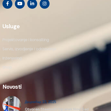
Usluge
Projektovanje i konsalting
Servis, izvodjenje i održavanje
Inženjering
Shop
Novosti
Децембар 23, 2025
Otvoren Steelsoft Ogranak Novi Sad