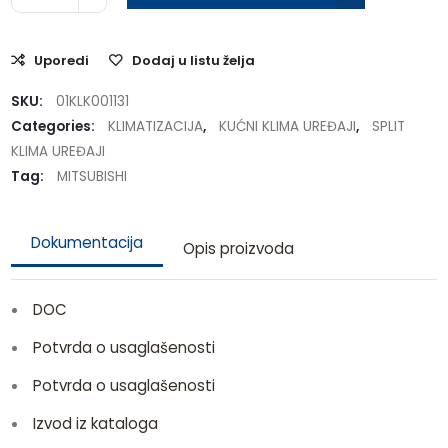
Uporedi
Dodaj u listu želja
SKU:
01KLK001131
Categories:
KLIMATIZACIJA
,
KUĆNI KLIMA UREĐAJI
,
SPLIT
KLIMA UREĐAJI
Tag:
MITSUBISHI
Dokumentacija
Opis proizvoda
DOC
Potvrda o usaglašenosti
Potvrda o usaglašenosti
Izvod iz kataloga