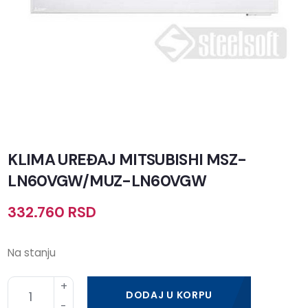
KLIMA UREĐAJ MITSUBISHI MSZ-
LN60VGW/MUZ-LN60VGW
332.760
RSD
Na stanju
DODAJ U KORPU