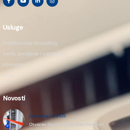
Usluge
Projektovanje i konsalting
Servis, izvodjenje i održavanje
Inženjering
Shop
Novosti
Децембар 23, 2025
Otvoren Steelsoft Ogranak Novi Sad