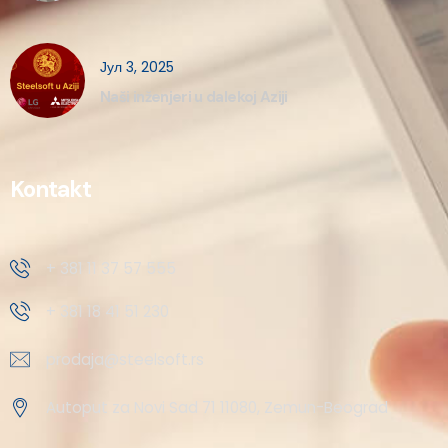
Јул 3, 2025
Naši inženjeri u dalekoj Aziji
Kontakt
+ 381 11 37 57 555
+ 381 18 41 51 230
prodaja@steelsoft.rs
Autoput za Novi Sad 71 11080, Zemun-Beograd