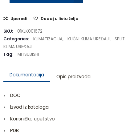
Uporedi
Dodaj u listu želja
SKU:
01KLK001672
Categories:
KLIMATIZACIJA
,
KUĆNI KLIMA UREĐAJI
,
SPLIT
KLIMA UREĐAJI
Tag:
MITSUBISHI
Dokumentacija
Opis proizvoda
DOC
Izvod iz kataloga
Korisničko uputstvo
PDB