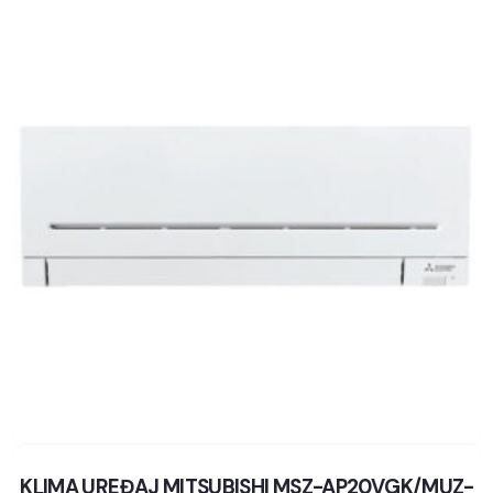
KLIMA UREĐAJ MITSUBISHI MSZ-AP20VGK/MUZ-