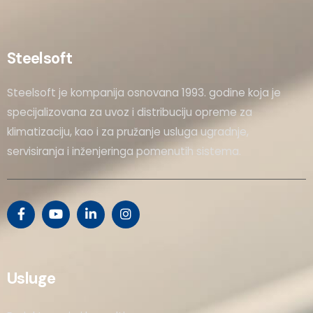
Steelsoft
Steelsoft je kompanija osnovana 1993. godine koja je
specijalizovana za uvoz i distribuciju opreme za
klimatizaciju, kao i za pružanje usluga ugradnje,
servisiranja i inženjeringa pomenutih sistema.
Usluge