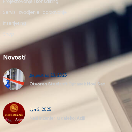
Projektovanje i konsalting
Servis, izvodjenje i održavanje
Inženjering
Shop
Novosti
Децембар 23, 2025
Otvoren Steelsoft Ogranak Novi Sad
Јул 3, 2025
Naši inženjeri u dalekoj Aziji