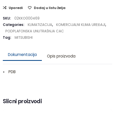
Uporedi
Dodaj u listu želja
SKU:
02KKO000469
Categories:
KLIMATIZACIJA
,
KOMERCIJALNI KLIMA UREĐAJI
,
PODPLAFONSKA UNUTRAŠNJA CAC
Tag:
MITSUBISHI
Dokumentacija
Opis proizvoda
PDB
Slicni proizvodi