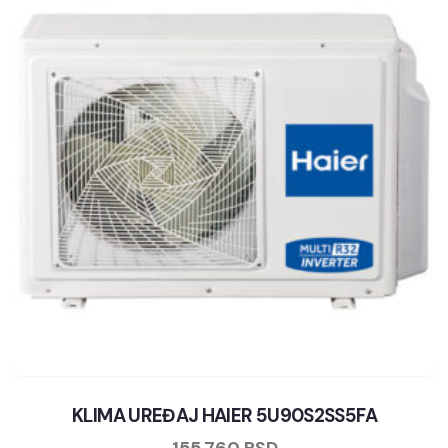
KLIMA UREĐAJ HAIER 5U90S2SS5FA
155.760
RSD