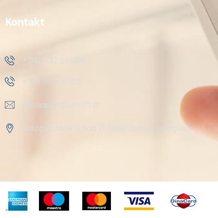
Kontakt
+ 381 11 37 57 555
+ 381 18 41 51 230
prodaja@steelsoft.rs
Autoput za Novi Sad 71 11080, Zemun-Beograd