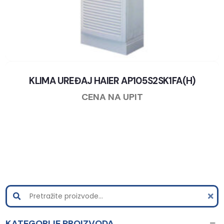
KLIMA UREĐAJ HAIER AP105S2SK1FA(H)
CENA NA UPIT
KATEGORIJE PROIZVODA