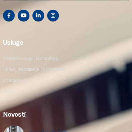
Usluge
Projektovanje i konsalting
Servis, izvodjenje i održavanje
Inženjering
Shop
Novosti