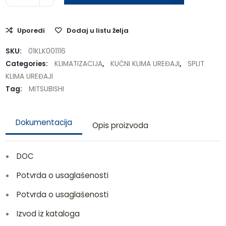
Uporedi
Dodaj u listu želja
SKU:
01KLK001116
Categories:
KLIMATIZACIJA
,
KUĆNI KLIMA UREĐAJI
,
SPLIT
KLIMA UREĐAJI
Tag:
MITSUBISHI
Dokumentacija
Opis proizvoda
DOC
Potvrda o usaglašenosti
Potvrda o usaglašenosti
Izvod iz kataloga