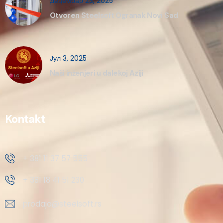
Децембар 23, 2025
Otvoren Steelsoft Ogranak Novi Sad
Јул 3, 2025
Naši inženjeri u dalekoj Aziji
Kontakt
+ 381 11 37 57 555
+ 381 18 41 51 230
prodaja@steelsoft.rs