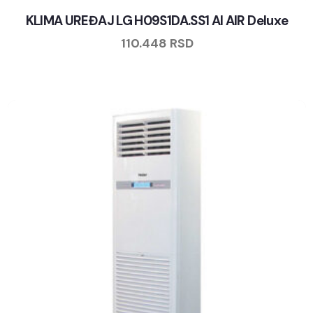
KLIMA UREĐAJ LG H09S1DA.SS1 AI AIR Deluxe
110.448
RSD