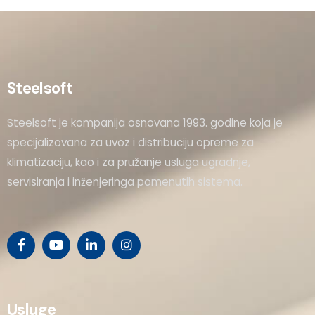
Steelsoft
Steelsoft je kompanija osnovana 1993. godine koja je
specijalizovana za uvoz i distribuciju opreme za
klimatizaciju, kao i za pružanje usluga ugradnje,
servisiranja i inženjeringa pomenutih sistema.
Usluge