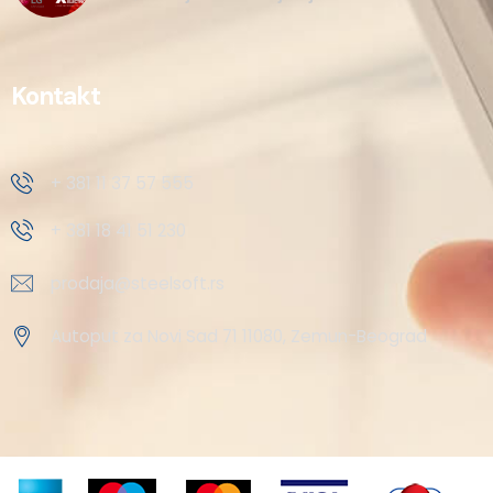
Kontakt
+ 381 11 37 57 555
+ 381 18 41 51 230
prodaja@steelsoft.rs
Autoput za Novi Sad 71 11080, Zemun-Beograd