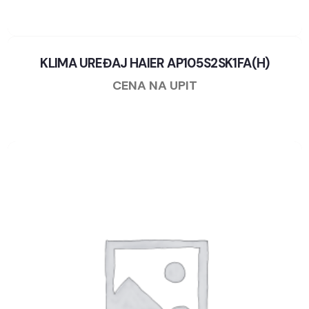
KLIMA UREĐAJ HAIER AP105S2SK1FA(H)
CENA NA UPIT