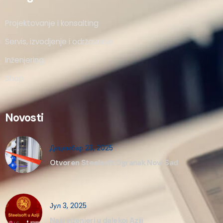
Projektovanje i konsalting
Servis, izvodjenje i održavanje
Inženjering
Shop
Novosti
Децембар 23, 2025
Otvoren Steelsoft Ogranak Novi Sad
Јул 3, 2025
Naši inženjeri u dalekoj Aziji