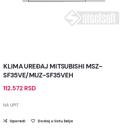
KLIMA UREĐAJ MITSUBISHI MSZ-
SF35VE/MUZ-SF35VEH
112.572
RSD
NA UPIT
Uporedi
Dodaj u listu želja