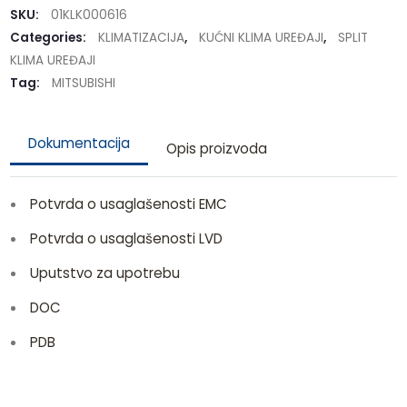
SKU:
01KLK000616
Categories:
KLIMATIZACIJA
,
KUĆNI KLIMA UREĐAJI
,
SPLIT
KLIMA UREĐAJI
Tag:
MITSUBISHI
Dokumentacija
Opis proizvoda
Potvrda o usaglašenosti EMC
Potvrda o usaglašenosti LVD
Uputstvo za upotrebu
DOC
PDB