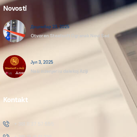
Novosti
Децембар 23, 2025
Otvoren Steelsoft Ogranak Novi Sad
Јул 3, 2025
Naši inženjeri u dalekoj Aziji
Kontakt
+ 381 11 37 57 555