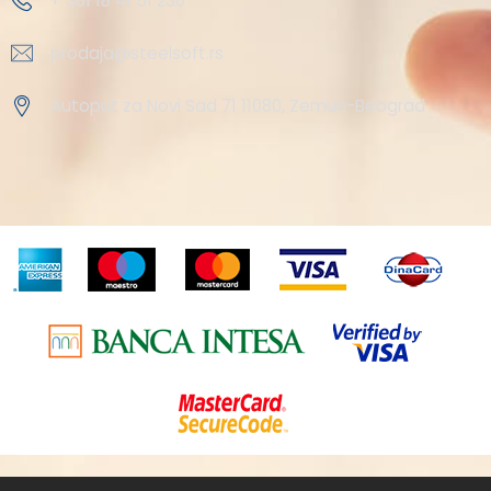
+ 381 18 41 51 230
prodaja@steelsoft.rs
Autoput za Novi Sad 71 11080, Zemun-Beograd