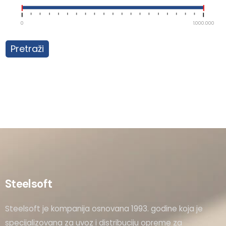
0
1.000.000
Pretraži
Steelsoft
Steelsoft je kompanija osnovana 1993. godine koja je
specijalizovana za uvoz i distribuciju opreme za