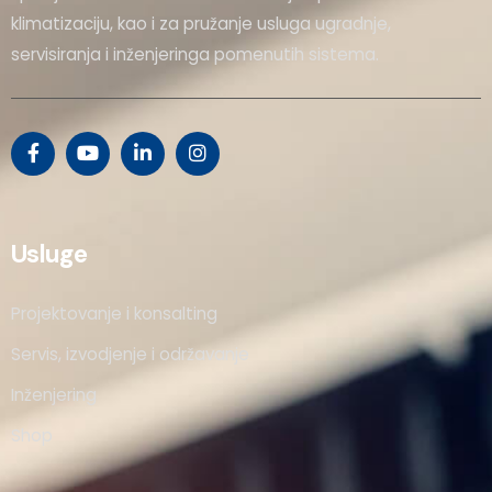
klimatizaciju, kao i za pružanje usluga ugradnje,
servisiranja i inženjeringa pomenutih sistema.
Usluge
Projektovanje i konsalting
Servis, izvodjenje i održavanje
Inženjering
Shop