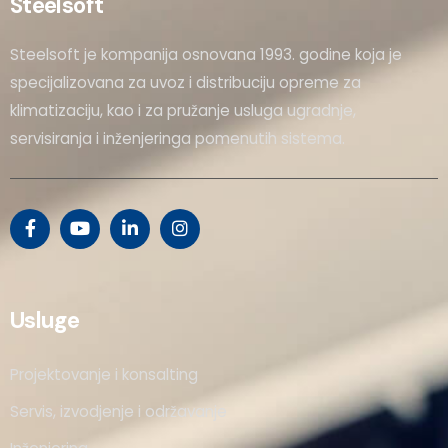
Steelsoft
Steelsoft je kompanija osnovana 1993. godine koja je
specijalizovana za uvoz i distribuciju opreme za
klimatizaciju, kao i za pružanje usluga ugradnje,
servisiranja i inženjeringa pomenutih sistema.
Usluge
Projektovanje i konsalting
Servis, izvodjenje i održavanje