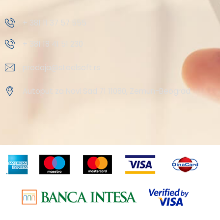
+ 381 11 37 57 555
+ 381 18 41 51 230
prodaja@steelsoft.rs
Autoput za Novi Sad 71 11080, Zemun-Beograd