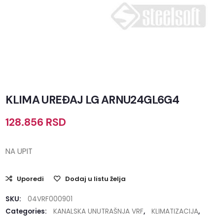
KLIMA UREĐAJ LG ARNU24GL6G4
128.856
RSD
NA UPIT
Uporedi
Dodaj u listu želja
SKU:
04VRF000901
Categories:
KANALSKA UNUTRAŠNJA VRF
,
KLIMATIZACIJA
,