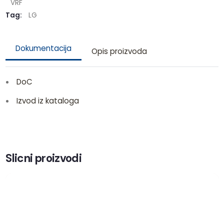
VRF
Tag:
LG
Dokumentacija
Opis proizvoda
DoC
Izvod iz kataloga
Slicni proizvodi