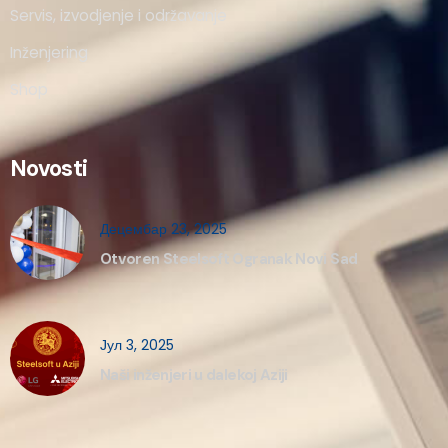
Servis, izvodjenje i održavanje
Inženjering
Shop
Novosti
Децембар 23, 2025
Otvoren Steelsoft Ogranak Novi Sad
Јул 3, 2025
Naši inženjeri u dalekoj Aziji