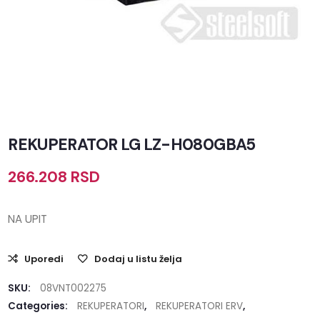
REKUPERATOR LG LZ-H080GBA5
266.208
RSD
NA UPIT
Uporedi
Dodaj u listu želja
SKU:
08VNT002275
Categories:
REKUPERATORI
,
REKUPERATORI ERV
,