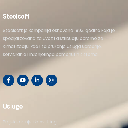
Steelsoft
Steelsoft je kompanija osnovana 1993. godine koja je
specijalizovana za uvoz i distribuciju opreme za
klimatizaciju, kao i za pružanje usluga ugradnje,
servisiranja i inženjeringa pomenutih sistema.
Usluge
Projektovanje i konsalting