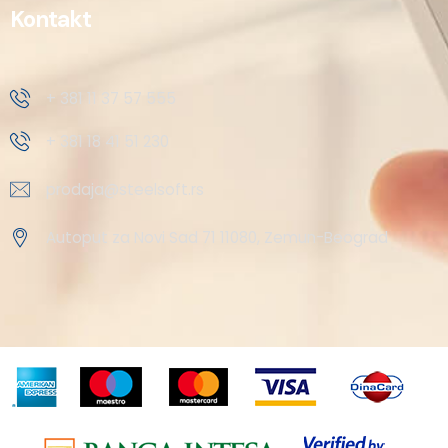
Kontakt
+ 381 11 37 57 555
+ 381 18 41 51 230
prodaja@steelsoft.rs
Autoput za Novi Sad 71 11080, Zemun-Beograd