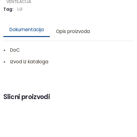
VENTILACIJA
Tag:
LG
Dokumentacija
Opis proizvoda
DoC
Izvod iz kataloga
Slicni proizvodi