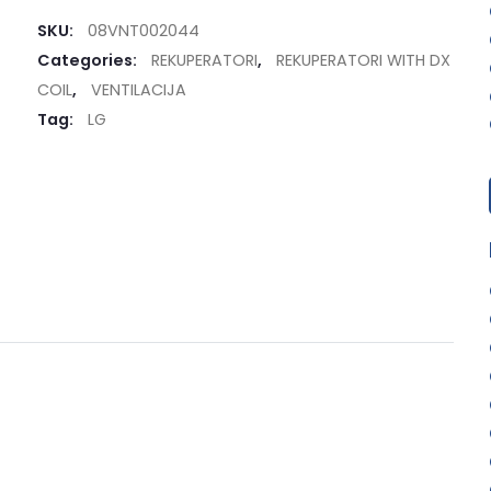
SKU:
08VNT002044
Categories:
REKUPERATORI
,
REKUPERATORI WITH DX
COIL
,
VENTILACIJA
Tag:
LG