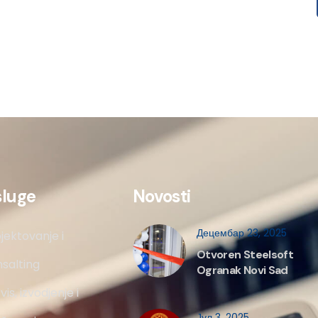
sluge
Novosti
Децембар 23, 2025
jektovanje i
Otvoren Steelsoft
salting
Ogranak Novi Sad
vis, izvodjenje i
Јул 3, 2025