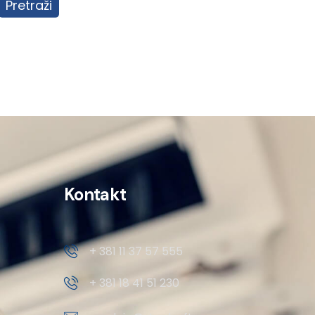
Pretraži
Kontakt
+ 381 11 37 57 555
+ 381 18 41 51 230