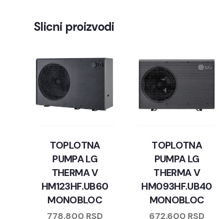
Slicni proizvodi
TOPLOTNA
TOPLOTNA
PUMPA LG
PUMPA LG
THERMA V
THERMA V
HM123HF.UB60
HM093HF.UB40
MONOBLOC
MONOBLOC
778.800
RSD
672.600
RSD