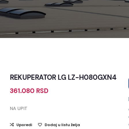
REKUPERATOR LG LZ-H080GXN4
361.080
RSD
NA UPIT
Uporedi
Dodaj u listu želja