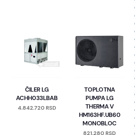
ČILER LG
TOPLOTNA
ACHH033LBAB
PUMPA LG
THERMA V
4.842.720
RSD
HM163HF.UB60
MONOBLOC
821.280
RSD