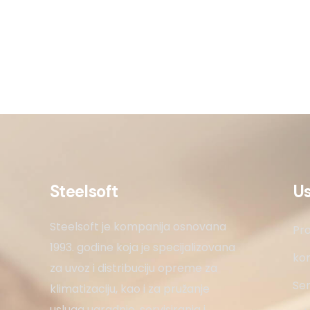
Steelsoft
U
Steelsoft je kompanija osnovana
Pro
1993. godine koja je specijalizovana
kon
za uvoz i distribuciju opreme za
Ser
klimatizaciju, kao i za pružanje
usluga ugradnje, servisiranja i