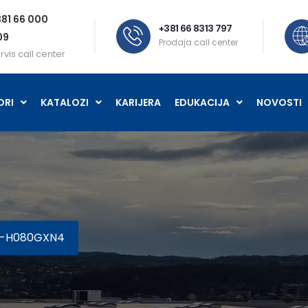
81 66 000
+381 66 8313 797
09
Prodaja call center
rvis call center
ORI
KATALOZI
KARIJERA
EDUKACIJA
NOVOSTI
Z-H080GXN4