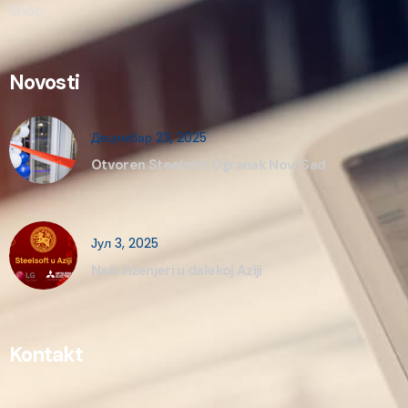
Shop
Novosti
Децембар 23, 2025
Otvoren Steelsoft Ogranak Novi Sad
Јул 3, 2025
Naši inženjeri u dalekoj Aziji
Kontakt