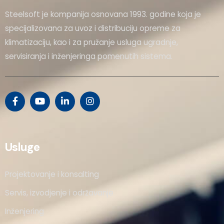
Steelsoft je kompanija osnovana 1993. godine koja je
specijalizovana za uvoz i distribuciju opreme za
klimatizaciju, kao i za pružanje usluga ugradnje,
servisiranja i inženjeringa pomenutih sistema.
Usluge
Projektovanje i konsalting
Servis, izvodjenje i održavanje
Inženjering