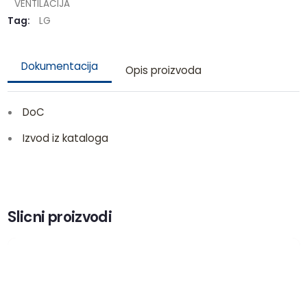
VENTILACIJA
Tag:
LG
Dokumentacija
Opis proizvoda
DoC
Izvod iz kataloga
Slicni proizvodi