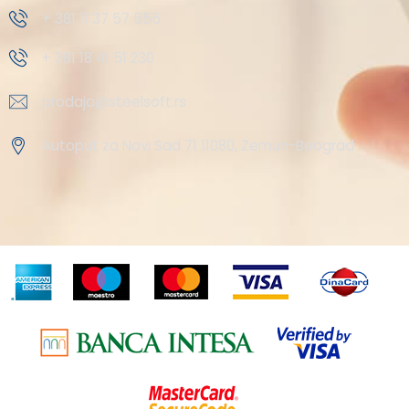
+ 381 11 37 57 555
+ 381 18 41 51 230
prodaja@steelsoft.rs
Autoput za Novi Sad 71 11080, Zemun-Beograd