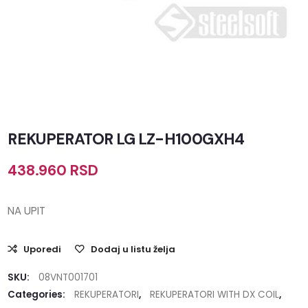
REKUPERATOR LG LZ-H100GXH4
438.960
RSD
NA UPIT
Uporedi
Dodaj u listu želja
SKU:
08VNT001701
Categories:
REKUPERATORI
,
REKUPERATORI WITH DX COIL
,