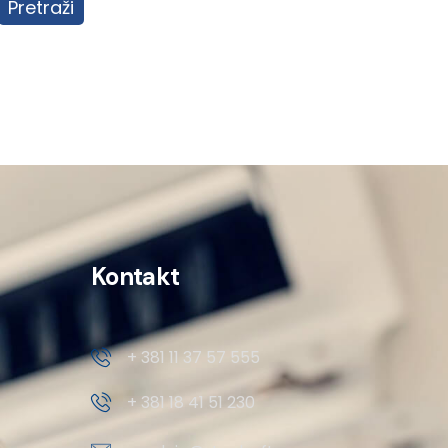
Pretraži
Kontakt
+ 381 11 37 57 555
+ 381 18 41 51 230