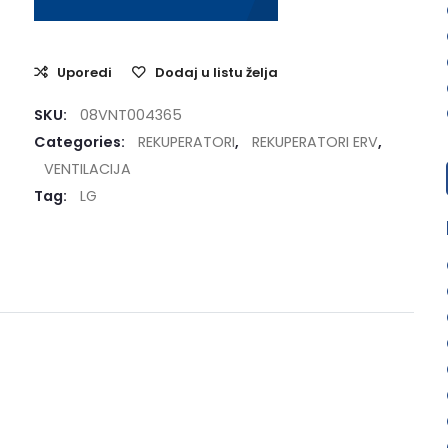
Uporedi
Dodaj u listu želja
SKU:
08VNT004365
Categories:
REKUPERATORI
,
REKUPERATORI ERV
,
VENTILACIJA
Tag:
LG