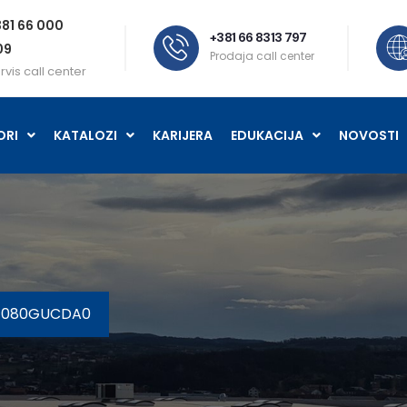
81 66 000
+381 66 8313 797
09
Prodaja call center
rvis call center
ORI
KATALOZI
KARIJERA
EDUKACIJA
NOVOSTI
ZE080GUCDA0