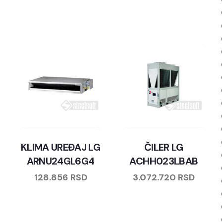
KLIMA UREĐAJ LG
ČILER LG
ARNU24GL6G4
ACHH023LBAB
128.856
RSD
3.072.720
RSD