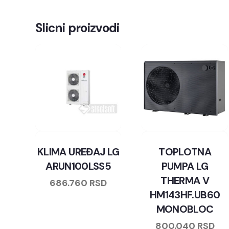
Slicni proizvodi
KLIMA UREĐAJ LG
TOPLOTNA
ARUN100LSS5
PUMPA LG
THERMA V
686.760
RSD
HM143HF.UB60
MONOBLOC
800.040
RSD