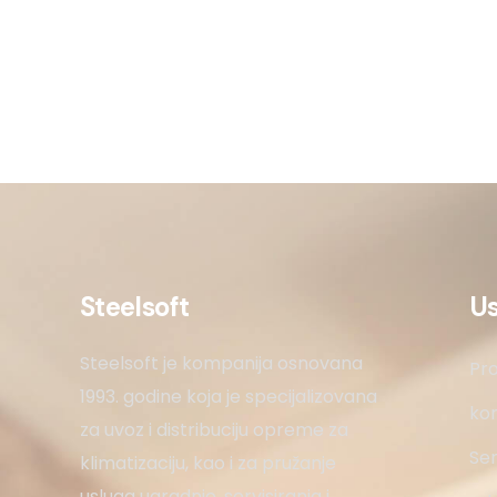
Steelsoft
U
Steelsoft je kompanija osnovana
Pro
1993. godine koja je specijalizovana
kon
za uvoz i distribuciju opreme za
Ser
klimatizaciju, kao i za pružanje
usluga ugradnje, servisiranja i