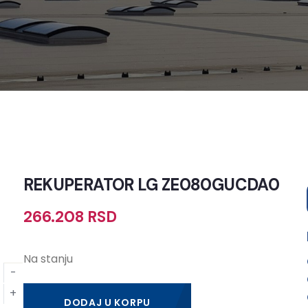
REKUPERATOR LG ZE080GUCDA0
266.208
RSD
Na stanju
DODAJ U KORPU