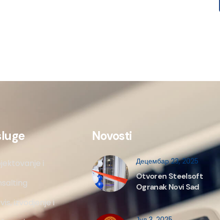
sluge
Novosti
Децембар 23, 2025
jektovanje i
Otvoren Steelsoft
salting
Ogranak Novi Sad
vis, izvodjenje i
Јул 3, 2025