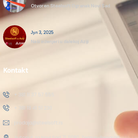
Otvoren Steelsoft Ogranak Novi Sad
Јул 3, 2025
Naši inženjeri u dalekoj Aziji
Kontakt
+ 381 11 37 57 555
+ 381 18 41 51 230
prodaja@steelsoft.rs
Autoput za Novi Sad 71 11080, Zemun-Beograd