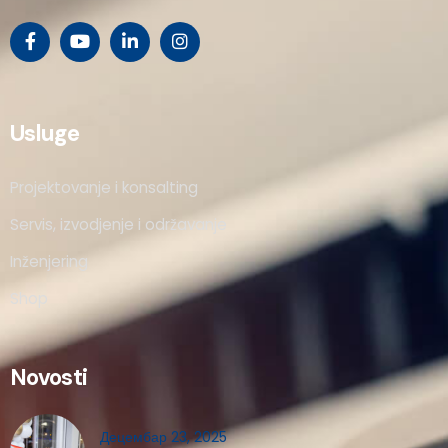
Usluge
Projektovanje i konsalting
Servis, izvodjenje i održavanje
Inženjering
Shop
Novosti
Децембар 23, 2025