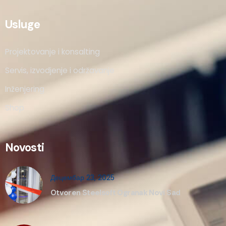
Usluge
Projektovanje i konsalting
Servis, izvodjenje i održavanje
Inženjering
Shop
Novosti
Децембар 23, 2025
Otvoren Steelsoft Ogranak Novi Sad