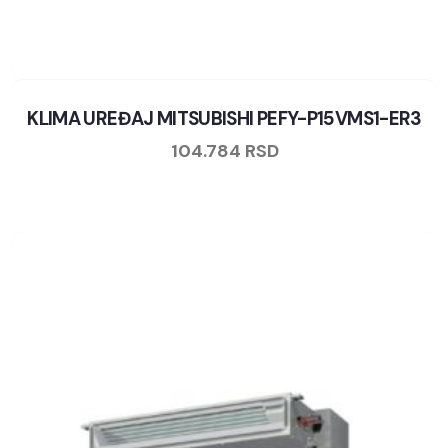
KLIMA UREĐAJ MITSUBISHI PEFY-P15VMS1-ER3
104.784
RSD