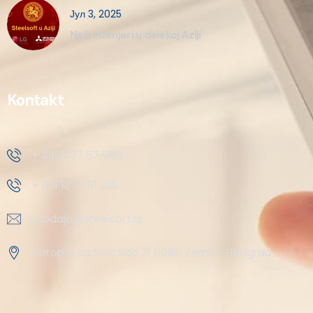
Јул 3, 2025
Naši inženjeri u dalekoj Aziji
Kontakt
+ 381 11 37 57 555
+ 381 18 41 51 230
prodaja@steelsoft.rs
Autoput za Novi Sad 71 11080, Zemun-Beograd