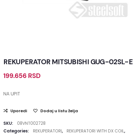
REKUPERATOR MITSUBISHI GUG-02SL-E
199.656
RSD
NA UPIT
Uporedi
Dodaj u listu želja
SKU:
08VNT002728
Categories:
REKUPERATORI
,
REKUPERATORI WITH DX COIL
,