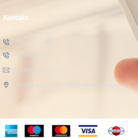
Kontakt
+ 381 11 37 57 555
+ 381 18 41 51 230
prodaja@steelsoft.rs
Autoput za Novi Sad 71 11080, Zemun-Beograd