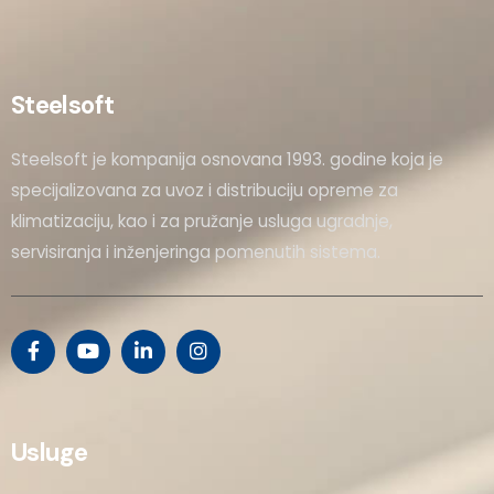
Steelsoft
Steelsoft je kompanija osnovana 1993. godine koja je
specijalizovana za uvoz i distribuciju opreme za
klimatizaciju, kao i za pružanje usluga ugradnje,
servisiranja i inženjeringa pomenutih sistema.
Usluge