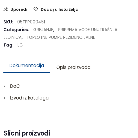
Uporedi
Dodaj u listu želja
SKU:
05TPP000451
Categories:
GREJANJE
,
PRIPREMA VODE UNUTRAŠNJA
JEDINICA
,
TOPLOTNE PUMPE REZIDENCIJALNE
Tag:
LG
Dokumentacija
Opis proizvoda
DoC
Izvod iz kataloga
Slicni proizvodi