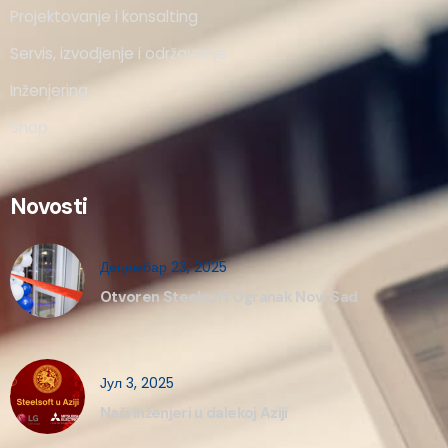
Projektovanje i konsalting
Servis, izvodjenje i održavanje
Inženjering
Shop
Novosti
Децембар 23, 2025
Otvoren Steelsoft Ogranak Novi Sad
Јул 3, 2025
Naši inženjeri u dalekoj Aziji