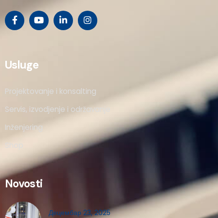
Usluge
Projektovanje i konsalting
Servis, izvodjenje i održavanje
Inženjering
Shop
Novosti
Децембар 23, 2025