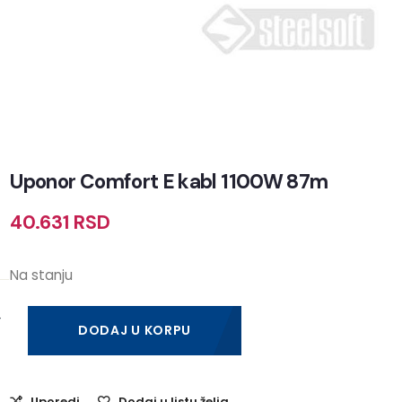
Uponor Comfort E kabl 1100W 87m
40.631
RSD
Na stanju
DODAJ U KORPU
Uporedi
Dodaj u listu želja