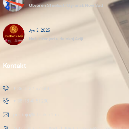
Otvoren Steelsoft Ogranak Novi Sad
Јул 3, 2025
Naši inženjeri u dalekoj Aziji
Kontakt
+ 381 11 37 57 555
+ 381 18 41 51 230
prodaja@steelsoft.rs
Autoput za Novi Sad 71 11080, Zemun-Beograd