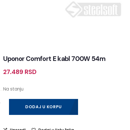
Uponor Comfort E kabl 700W 54m
27.489
RSD
Na stanju
DODAJ U KORPU
Uporedi
Dodaj u listu želja