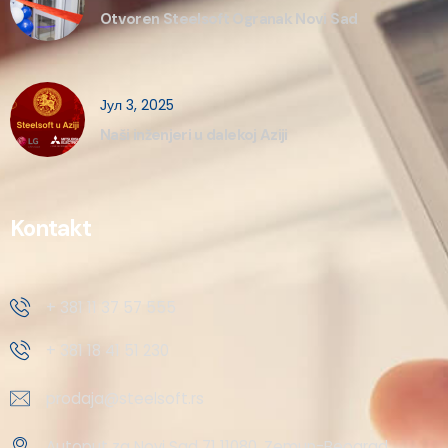
Otvoren Steelsoft Ogranak Novi Sad
Јул 3, 2025
Naši inženjeri u dalekoj Aziji
Kontakt
+ 381 11 37 57 555
+ 381 18 41 51 230
prodaja@steelsoft.rs
Autoput za Novi Sad 71 11080, Zemun-Beograd