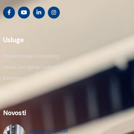
Usluge
Projektovanje i konsalting
Servis, izvodjenje i održavanje
Inženjering
Shop
Novosti
Децембар 23, 2025