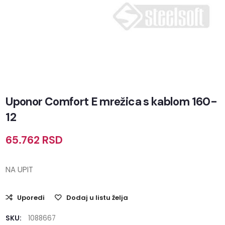
Uponor Comfort E mrežica s kablom 160-
12
65.762
RSD
NA UPIT
Uporedi
Dodaj u listu želja
SKU:
1088667