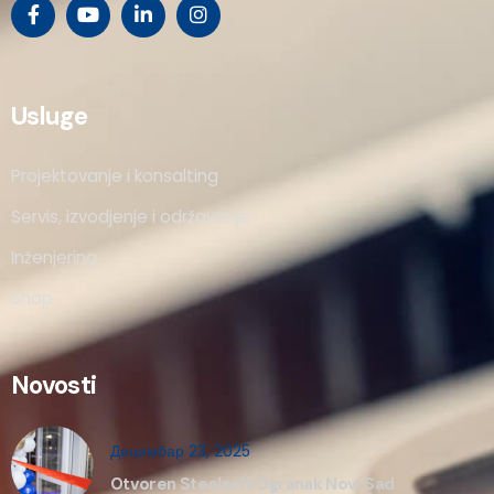
Usluge
Projektovanje i konsalting
Servis, izvodjenje i održavanje
Inženjering
Shop
Novosti
Децембар 23, 2025
Otvoren Steelsoft Ogranak Novi Sad