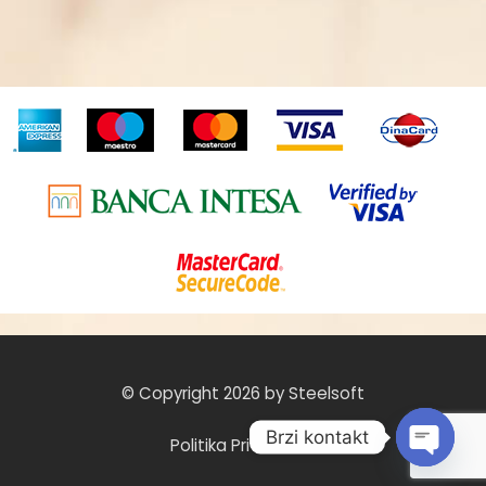
© Copyright 2026 by Steelsoft
Brzi kontakt
Politika Privatnosti
O