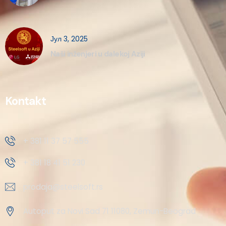
Јул 3, 2025
Naši inženjeri u dalekoj Aziji
Kontakt
+ 381 11 37 57 555
+ 381 18 41 51 230
prodaja@steelsoft.rs
Autoput za Novi Sad 71 11080, Zemun-Beograd