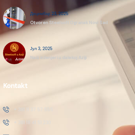
Децембар 23, 2025
Otvoren Steelsoft Ogranak Novi Sad
Јул 3, 2025
Naši inženjeri u dalekoj Aziji
Kontakt
+ 381 11 37 57 555
+ 381 18 41 51 230