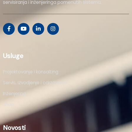
servisiranja i inženjeringa pomenutih sistema.
Usluge
Projektovanje i konsalting
Servis, izvodjenje i održavanje
Inženjering
Shop
Novosti