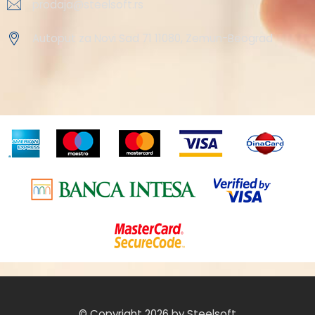
prodaja@steelsoft.rs
Autoput za Novi Sad 71 11080, Zemun-Beograd
© Copyright 2026 by Steelsoft