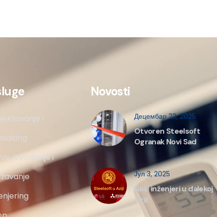
sluge
Novosti
Децембар 23, 2025
jektovanje i
Otvoren Steelsoft
salting
Ogranak Novi Sad
vis, izvodjenje i
Јул 3, 2025
ržavanje
Naši inženjeri u dalekoj
enjering
Aziji
op