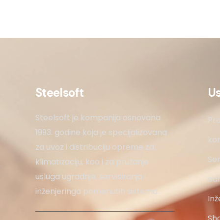
Steelsoft
U
Steelsoft je kompanija osnovana
Pro
1993. godine koja je specijalizovana
kon
za uvoz i distribuciju opreme za
Ser
klimatizaciju, kao i za pružanje
usluga ugradnje, servisiranja i
od
inženjeringa pomenutih sistema.
Inž
Sh