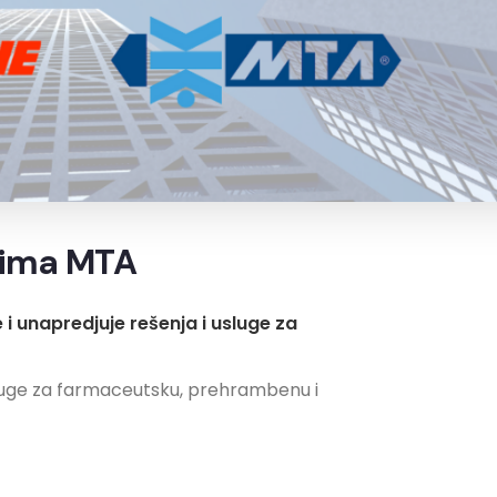
zima MTA
i unapredjuje rešenja i usluge za
luge za farmaceutsku, prehrambenu i