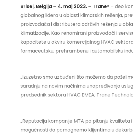
Brisel, Belgija – 4. maj 2023. – Trane®
– deo kom
globalnog lidera u oblasti klimatskih rešenja, pr
proizvođača i distributera održivih rešenja u obla
klimatizacije. Kao renomirani proizvođači i servi
kapacitete u okviru komercijalnog HVAC sektora,
farmaceutsku, prehrambenu i automobilsku indust
„Izuzetno smo uzbuđeni što možemo da poželim
saradnju na novim načinima unapređivanja usluga 
predsednik sektora HVAC EMEA, Trane Technolo
„Reputacija kompanije MTA po pitanju kvaliteta i
mogućnosti da pomognemo klijentima u dekarboniz