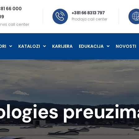
81 66 000
+381 66 8313 797
09
Prodaja call center
rvis call center
ORI
KATALOZI
KARIJERA
EDUKACIJA
NOVOSTI
ologies preuzi