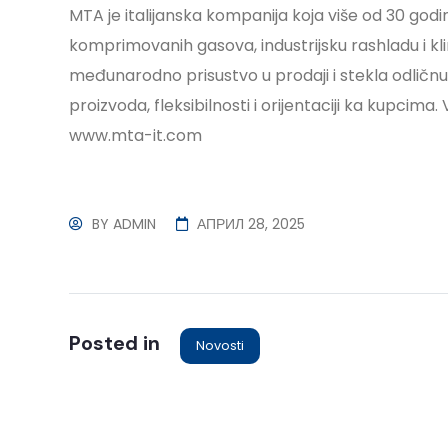
MTA je italijanska kompanija koja više od 30 go
komprimovanih gasova, industrijsku rashladu i kli
međunarodno prisustvo u prodaji i stekla odličnu r
proizvoda, fleksibilnosti i orijentaciji ka kupcim
www.mta-it.com
BY
ADMIN
АПРИЛ 28, 2025
Posted in
Novosti