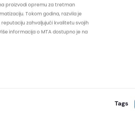
dina proizvodi opremu za tretman
matizaciju. Tokom godina, razvila je
eputaciju zahvaljujući kvalitetu svojih
a. Više informacija o MTA dostupno je na
Tags