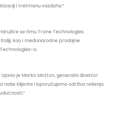
izaciji i tretmanu vazduha.“
ridružiće se timu Trane Technologies.
Italiji, kao i međunarodne prodajne
e Technologies-a.
izjavio je Marko Motton, generalni direktor
a naše klijente i isporučujemo održiva rešenja
udućnosti.“