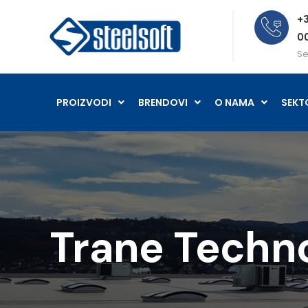
+3
0
Se
PROIZVODI
BRENDOVI
O NAMA
SEKT
Trane Techn