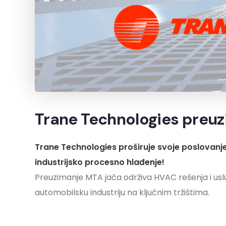
Trane Technologies preu
Trane Technologies proširuje svoje poslovanje 
industrijsko procesno hlađenje!
Preuzimanje MTA jača održiva HVAC rešenja i us
automobilsku industriju na ključnim tržištima.