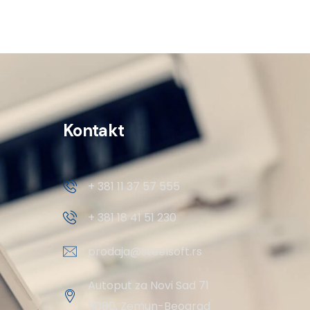
Kontakt
+ 381 11 37 57 555
+ 381 18 41 51 230
prodaja@steelsoft.rs
Autoput za Novi Sad 71
11080, Zemun-Beograd