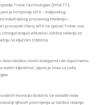
panije Trane Technologies (NYSE:TT),
euzeo je kompaniju MTA - italijanskog
sti industrijskog procesnog hlađenja i
seri procesnih čilera, MTA će ojačati Trane-ove
 omogućavajući efikasna i održiva rešenja za
riju na ključnim tržištima.
o dobrodošlicu novim kolegama i da započnemo
našim klijentima“, izjavio je Hose La Lođa,
gies.
 vodećih inovacija dodatno će osnažiti naše
aciji njihovih postrojenja uz održiva rešenja