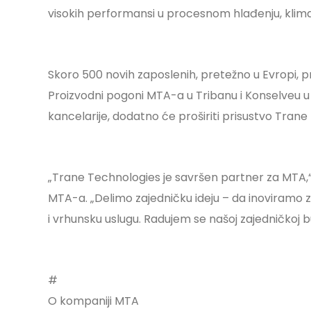
visokih performansi u procesnom hlađenju, klimat
Skoro 500 novih zaposlenih, pretežno u Evropi, p
Proizvodni pogoni MTA-a u Tribanu i Konselveu u 
kancelarije, dodatno će proširiti prisustvo Tran
„Trane Technologies je savršen partner za MTA,“ 
MTA-a. „Delimo zajedničku ideju – da inoviramo z
i vrhunsku uslugu. Radujem se našoj zajedničkoj b
#
O kompaniji MTA