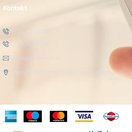
Kontakt
+ 381 11 37 57 555
+ 381 18 41 51 230
prodaja@steelsoft.rs
Autoput za Novi Sad 71 11080, Zemun-Beograd