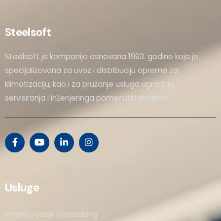
Steelsoft
Steelsoft je kompanija osnovana 1993. godine koja je
specijalizovana za uvoz i distribuciju opreme za
klimatizaciju, kao i za pružanje usluga ugradnje,
servisiranja i inženjeringa pomenutih sistema.
Usluge
Projektovanje i konsalting