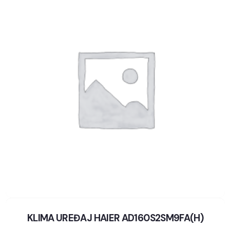
KLIMA UREĐAJ HAIER AD160S2SM9FA(H)