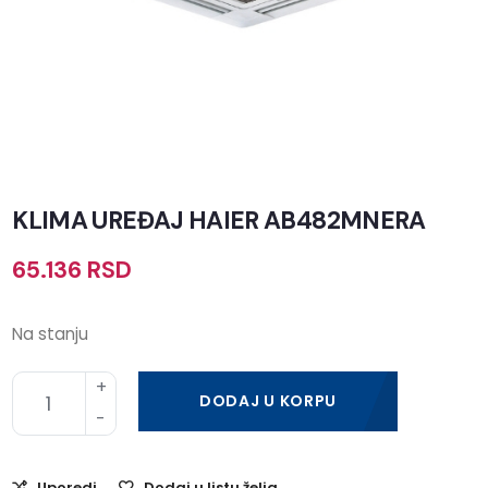
KLIMA UREĐAJ HAIER AB482MNERA
65.136
RSD
Na stanju
DODAJ U KORPU
Uporedi
Dodaj u listu želja