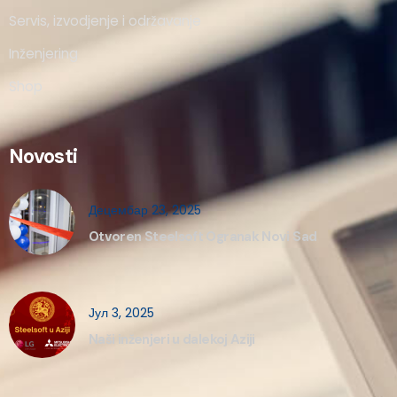
Servis, izvodjenje i održavanje
Inženjering
Shop
Novosti
Децембар 23, 2025
Otvoren Steelsoft Ogranak Novi Sad
Јул 3, 2025
Naši inženjeri u dalekoj Aziji