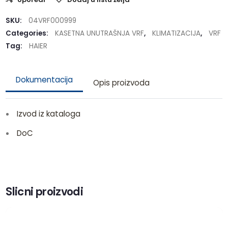
SKU:
04VRF000999
Categories:
KASETNA UNUTRAŠNJA VRF
,
KLIMATIZACIJA
,
VRF
Tag:
HAIER
Dokumentacija
Opis proizvoda
Izvod iz kataloga
DoC
Slicni proizvodi