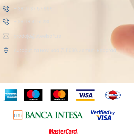
+ 381 11 37 57 555
+ 381 18 41 51 230
prodaja@steelsoft.rs
Autoput za Novi Sad 71 11080, Zemun-Beograd