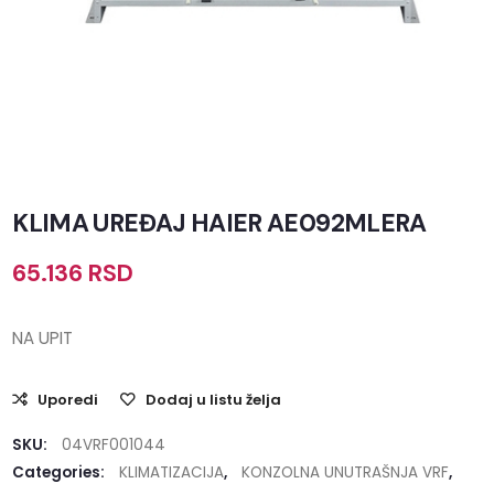
KLIMA UREĐAJ HAIER AE092MLERA
65.136
RSD
NA UPIT
Uporedi
Dodaj u listu želja
SKU:
04VRF001044
Categories:
KLIMATIZACIJA
,
KONZOLNA UNUTRAŠNJA VRF
,