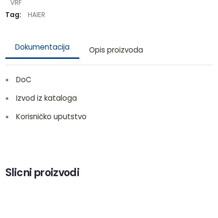
VRF
Tag:
HAIER
Dokumentacija
Opis proizvoda
DoC
Izvod iz kataloga
Korisničko uputstvo
Slicni proizvodi