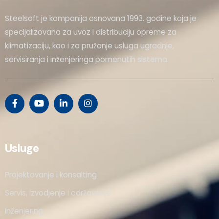
Steelsoft je kompanija osnovana 1993. godine koja je
specijalizovana za uvoz i distribuciju opreme za
klimatizaciju, kao i za pružanje usluga ugradnje,
servisiranja i inženjeringa pomenutih sistema.
Usluge
Projektovanje i konsalting
Servis, izvodjenje i održavanje
Inženjering