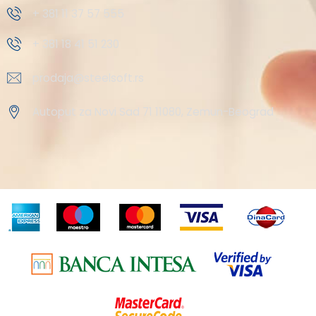
+ 381 11 37 57 555
+ 381 18 41 51 230
prodaja@steelsoft.rs
Autoput za Novi Sad 71 11080, Zemun-Beograd