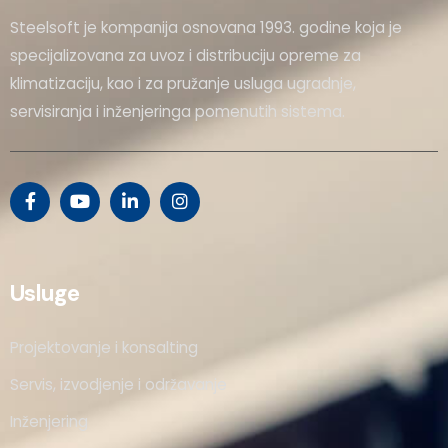
Steelsoft je kompanija osnovana 1993. godine koja je
specijalizovana za uvoz i distribuciju opreme za
klimatizaciju, kao i za pružanje usluga ugradnje,
servisiranja i inženjeringa pomenutih sistema.
Usluge
Projektovanje i konsalting
Servis, izvodjenje i održavanje
Inženjering