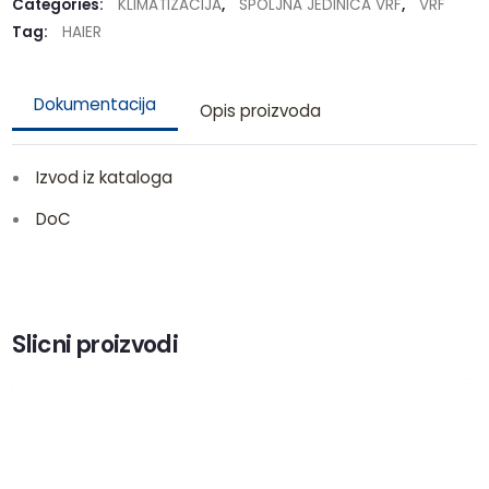
Categories:
KLIMATIZACIJA
,
SPOLJNA JEDINICA VRF
,
VRF
Tag:
HAIER
Dokumentacija
Opis proizvoda
Izvod iz kataloga
DoC
Slicni proizvodi