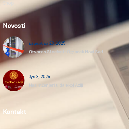
Shop
Novosti
Децембар 23, 2025
Otvoren Steelsoft Ogranak Novi Sad
Јул 3, 2025
Naši inženjeri u dalekoj Aziji
Kontakt