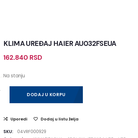
KLIMA UREĐAJ HAIER AU032FSEUA
162.840
RSD
Na stanju
DODAJ U KORPU
Uporedi
Dodaj u listu želja
SKU:
04VRF000929