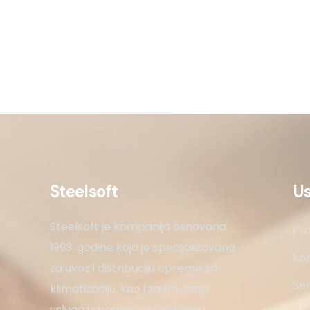
Steelsoft
U
Steelsoft je kompanija osnovana
Pro
1993. godine koja je specijalizovana
kon
za uvoz i distribuciju opreme za
Ser
klimatizaciju, kao i za pružanje
usluga ugradnje, servisiranja i