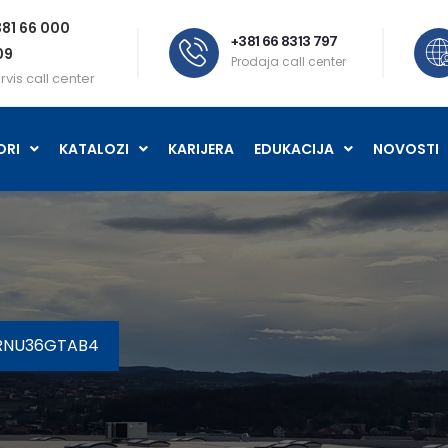
81 66 000
+381 66 8313 797
09
Prodaja call center
rvis call center
ORI
KATALOZI
KARIJERA
EDUKACIJA
NOVOSTI
ARNU36GTAB4