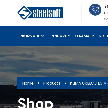
+3
0
Se
PROIZVODI
BRENDOVI
O NAMA
SEKT
Home
Products
KLIMA UREĐAJ LG 
Shop