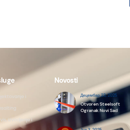
sluge
Novosti
Децембар 23, 2025
jektovanje i
Otvoren Steelsoft
salting
Ogranak Novi Sad
vis, izvodjenje i
Јул 3, 2025