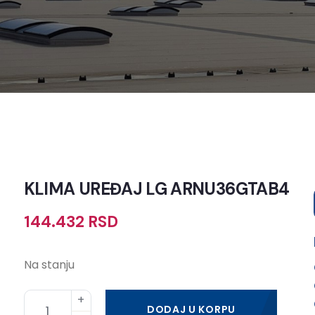
KLIMA UREĐAJ LG ARNU36GTAB4
144.432
RSD
Na stanju
DODAJ U KORPU