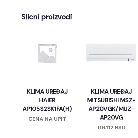
Slicni proizvodi
KLIMA UREĐAJ
KLIMA UREĐAJ
HAIER
MITSUBISHI MSZ-
AP105S2SK1FA(H)
AP20VGK/MUZ-
AP20VG
CENA NA UPIT
116.112
RSD