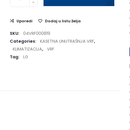
Uporedi
Dodaj u listu želja
SKU:
04VRF000819
Categories:
KASETNA UNUTRAŠNJA VRF
,
KLIMATIZACIJA
,
VRF
Tag:
LG