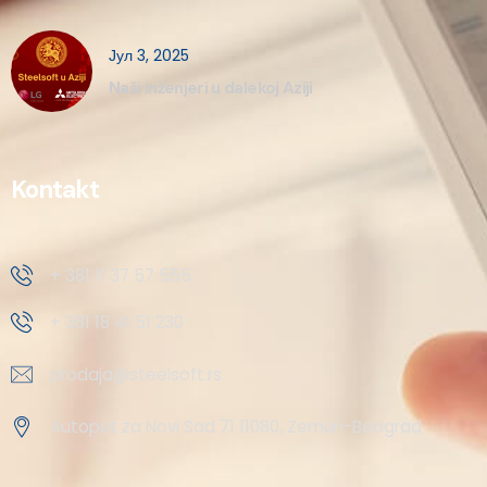
Јул 3, 2025
Naši inženjeri u dalekoj Aziji
Kontakt
+ 381 11 37 57 555
+ 381 18 41 51 230
prodaja@steelsoft.rs
Autoput za Novi Sad 71 11080, Zemun-Beograd