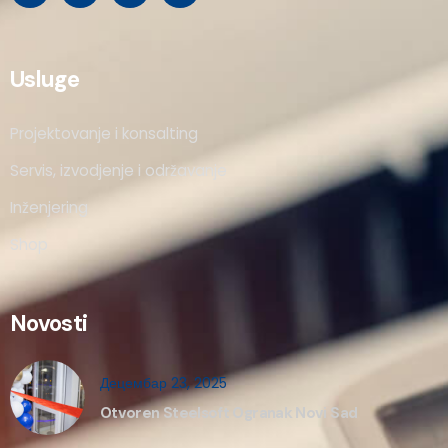
Usluge
Projektovanje i konsalting
Servis, izvodjenje i održavanje
Inženjering
Shop
Novosti
Децембар 23, 2025
Otvoren Steelsoft Ogranak Novi Sad