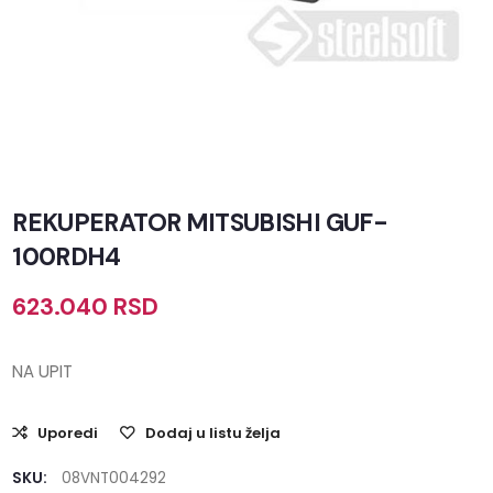
REKUPERATOR MITSUBISHI GUF-
100RDH4
623.040
RSD
NA UPIT
Uporedi
Dodaj u listu želja
SKU:
08VNT004292