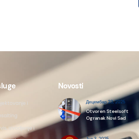
sluge
Novosti
Децембар 23, 2025
jektovanje i
Otvoren Steelsoft
salting
Ogranak Novi Sad
vis, izvodjenje i
Јул 3, 2025