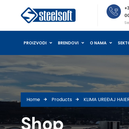
+3
0
Se
PROIZVODI
BRENDOVI
O NAMA
SEKT
Home
Products
KLIMA UREĐAJ HAIE
Shop