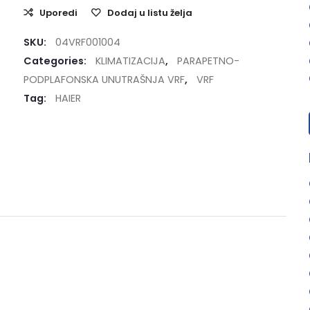
Uporedi
Dodaj u listu želja
SKU:
04VRF001004
Categories:
KLIMATIZACIJA
,
PARAPETNO-
PODPLAFONSKA UNUTRAŠNJA VRF
,
VRF
Tag:
HAIER