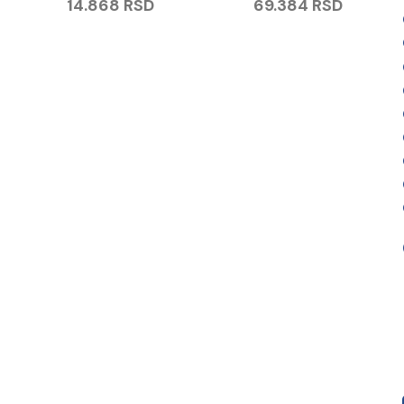
14.868
RSD
69.384
RSD