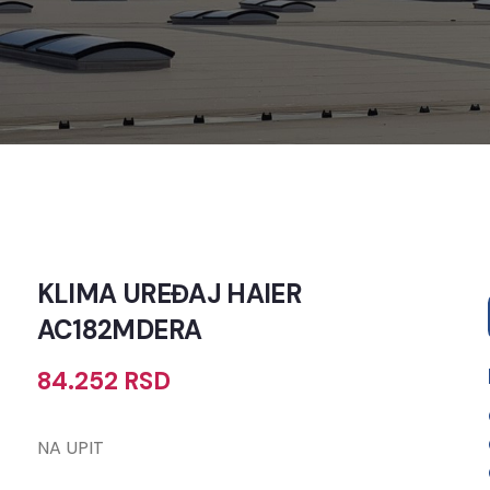
KLIMA UREĐAJ HAIER
AC182MDERA
84.252
RSD
NA UPIT