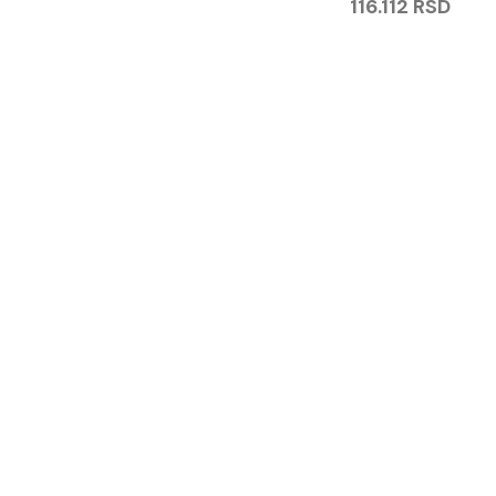
116.112
RSD