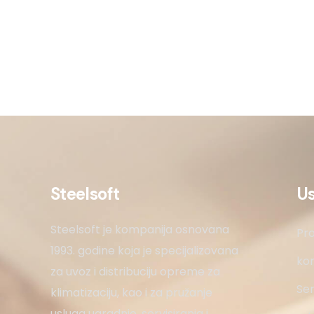
Steelsoft
U
Steelsoft je kompanija osnovana
Pro
1993. godine koja je specijalizovana
kon
za uvoz i distribuciju opreme za
Ser
klimatizaciju, kao i za pružanje
usluga ugradnje, servisiranja i