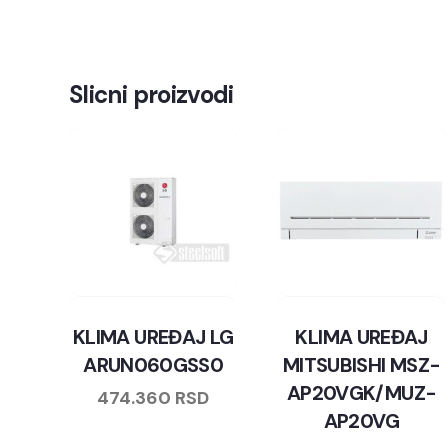
Slicni proizvodi
KLIMA UREĐAJ LG
KLIMA UREĐAJ
ARUN060GSS0
MITSUBISHI MSZ-
AP20VGK/MUZ-
474.360
RSD
AP20VG