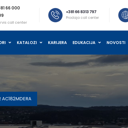
81 66 000
+381 66 8313 797
09
Prodaja call center
rvis call center
ORI
KATALOZI
KARIJERA
EDUKACIJA
NOVOSTI
R AC182MDERA